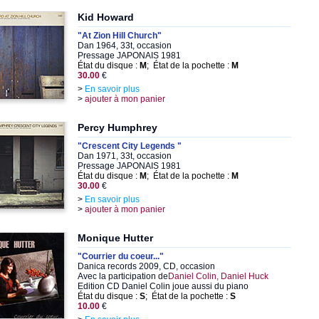
Kid Howard
"At Zion Hill Church"
Dan 1964, 33t, occasion
Pressage JAPONAIS 1981
État du disque :
M
; État de la pochette :
M
30.00
€
>
En savoir plus
>
ajouter à mon panier
Percy Humphrey
"Crescent City Legends "
Dan 1971, 33t, occasion
Pressage JAPONAIS 1981
État du disque :
M
; État de la pochette :
M
30.00
€
>
En savoir plus
>
ajouter à mon panier
Monique Hutter
"Courrier du coeur..."
Danica records 2009, CD, occasion
Avec la participation de
Daniel Colin, Daniel Huck
Edition CD Daniel Colin joue aussi du piano
État du disque :
S
; État de la pochette :
S
10.00
€