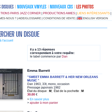
TIONS PARIS JAZZ CORNER
|
PRODUCTIONS AMIES
|
LIENS INTÉRESSANTS
|
MES-NOUS ?
|
AIDE/GLOSSAIRE
|
CONDITIONS DE VENTE
|
ENGLISH VERSION
à l'accueil
il y a 13 réponses
correspondant à votre requête:
le label commence par
Dan
Emma Barrett
"SWEET EMMA BARRETT & HER NEW ORLEANS
MUSIC "
Dan 1963, 33t, mono, occasion
Pressage japonais 1982
État du disque :
M
; État de la pochette :
M
30.00
€
>
En savoir plus
>
ajouter à mon panier