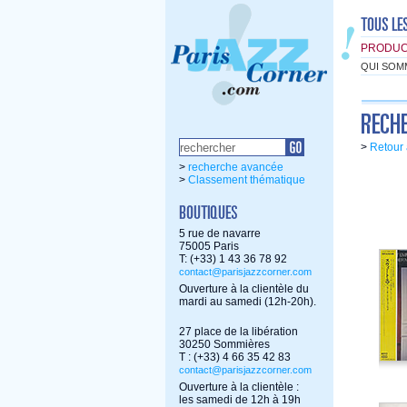
PRODUC
QUI SOM
>
Retour 
>
recherche avancée
>
Classement thématique
5 rue de navarre
75005 Paris
T: (+33) 1 43 36 78 92
contact@parisjazzcorner.com
Ouverture à la clientèle du
mardi au samedi (12h-20h).
27 place de la libération
30250 Sommières
T : (+33) 4 66 35 42 83
contact@parisjazzcorner.com
Ouverture à la clientèle :
les samedi de 12h à 19h