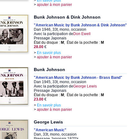
>
En savoir plus
>
ajouter à mon panier
Bunk Johnson & Dink Johnson
"American Music by Bunk Johnson & Dink Johnson"
Dan 1946, 33t, mono, occasion
Avec la participation de
Don Ewell
Pressage Japonais
État du disque :
M
; État de la pochette :
M
28.00
€
>
En savoir plus
>
ajouter à mon panier
Bunk Johnson
"American Music by Bunk Johnson - Brass Band"
Dan 1945, 33t, mono, occasion
Avec la participation de
George Lewis
Pressage Japonais
État du disque :
M
; État de la pochette :
M
23.00
€
>
En savoir plus
>
ajouter à mon panier
George Lewis
"American Music"
Dan, 33t, mono, occasion
Pressage Japonais 1970's