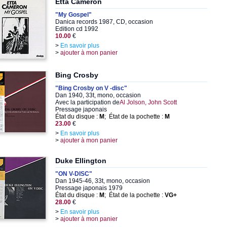
Etta Cameron
"My Gospel"
Danica records 1987, CD, occasion
Edition cd 1992
10.00
€
>
En savoir plus
>
ajouter à mon panier
Bing Crosby
"Bing Crosby on V -disc"
Dan 1940, 33t, mono, occasion
Avec la participation de
Al Jolson, John Scott
Pressage japonais
État du disque :
M
; État de la pochette :
M
23.00
€
>
En savoir plus
>
ajouter à mon panier
Duke Ellington
"ON V-DISC"
Dan 1945-46, 33t, mono, occasion
Pressage japonais 1979
État du disque :
M
; État de la pochette :
VG+
28.00
€
>
En savoir plus
>
ajouter à mon panier