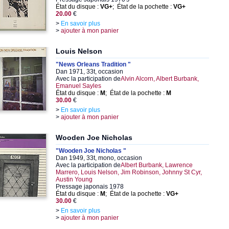
État du disque :
VG+
; État de la pochette :
VG+
20.00
€
>
En savoir plus
>
ajouter à mon panier
Louis Nelson
"News Orleans Tradition "
Dan 1971, 33t, occasion
Avec la participation de
Alvin Alcorn, Albert Burbank,
Emanuel Sayles
État du disque :
M
; État de la pochette :
M
30.00
€
>
En savoir plus
>
ajouter à mon panier
Wooden Joe Nicholas
"Wooden Joe Nicholas "
Dan 1949, 33t, mono, occasion
Avec la participation de
Albert Burbank, Lawrence
Marrero, Louis Nelson, Jim Robinson, Johnny St Cyr,
Austin Young
Pressage japonais 1978
État du disque :
M
; État de la pochette :
VG+
30.00
€
>
En savoir plus
>
ajouter à mon panier