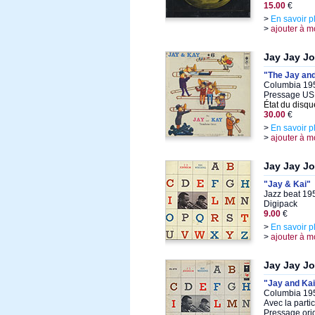
15.00
€
>
En savoir p
>
ajouter à m
Jay Jay J
"The Jay an
Columbia 195
Pressage US 
État du disqu
30.00
€
>
En savoir p
>
ajouter à m
Jay Jay J
"Jay & Kai"
Jazz beat 19
Digipack
9.00
€
>
En savoir p
>
ajouter à m
Jay Jay J
"Jay and Kai
Columbia 195
Avec la parti
Pressage ori