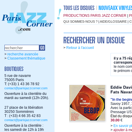
PRODUCTIONS PARIS JAZZ CORNER
|
P
QUI SOMMES-NOUS ?
|
AIDE/GLOSSAIRE
|
C
>
Retour à l'accueil
>
recherche avancée
>
Classement thématique
il y a 75 r
correspond
le nom co
le prénom
5 rue de navarre
75005 Paris
T: (+33) 1 43 36 78 92
Eddie Davi
contact@parisjazzcorner.com
Fats Navar
Ouverture à la clientèle du
mardi au samedi (12h-20h).
"In the begi
Savoy 1957, 
27 place de la libération
Avec la parti
30250 Sommières
Pressage US 
T : (+33) 4 66 35 42 83
État du disqu
contact@parisjazzcorner.com
30.00
€
Ouverture à la clientèle :
>
En savoir p
les samedi de 12h à 19h
>
ajouter à m