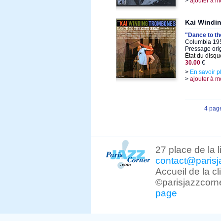
>
ajouter à m
Kai Windi
"Dance to th
Columbia 195
Pressage ori
État du disqu
30.00
€
>
En savoir p
>
ajouter à m
4 pag
27 place de la 
contact@parisj
Accueil de la c
©parisjazzcorn
page