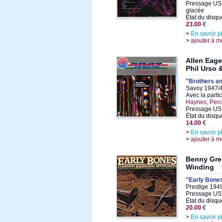
Pressage US 
glacée
État du disqu
23.00
€
>
En savoir p
>
ajouter à m
Allen Eage
Phil Urso 
"Brothers an
Savoy 1947/4
Avec la parti
Haynes, Perc
Pressage US
État du disqu
14.00
€
>
En savoir p
>
ajouter à m
Benny Gre
Winding
"Early Bone
Prestige 1949
Pressage US
État du disqu
20.00
€
>
En savoir p