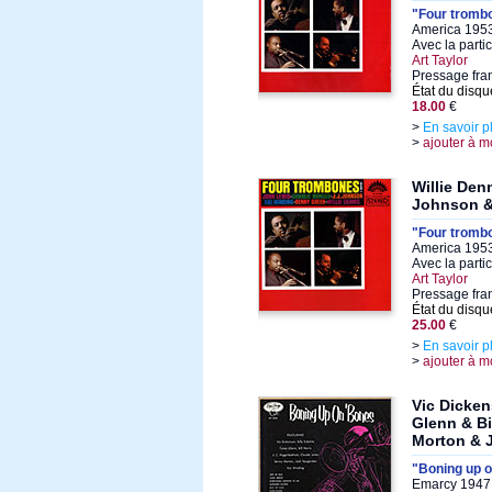
"Four trombo
America 1953
Avec la parti
Art Taylor
Pressage fran
État du disqu
18.00
€
>
En savoir p
>
ajouter à m
Willie Den
Johnson &
"Four trombo
America 1953
Avec la parti
Art Taylor
Pressage fra
État du disqu
25.00
€
>
En savoir p
>
ajouter à m
Vic Dicken
Glenn & Bi
Morton & 
"Boning up o
Emarcy 1947,