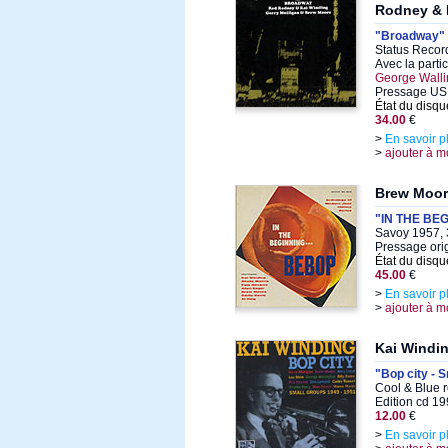
Rodney & 
"Broadway"
Status Recor
Avec la parti
George Walli
Pressage US,
État du disqu
34.00
€
>
En savoir p
>
ajouter à m
Brew Moor
"IN THE B
Savoy 1957, 
Pressage ori
État du disqu
45.00
€
>
En savoir p
>
ajouter à m
Kai Windi
"Bop city - 
Cool & Blue 
Edition cd 1
12.00
€
>
En savoir p