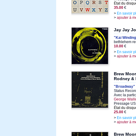
État du disqu
35.00
€
>
En savoir p
>
ajouter à m
Jay Jay J
"Kai Winding
bethlehem re
10.00
€
>
En savoir p
>
ajouter à m
Brew Moor
Rodney & 
"Broadway"
Status Recor
Avec la parti
George Walli
Pressage US
État du disqu
25.00
€
>
En savoir p
>
ajouter à m
Brew Moor