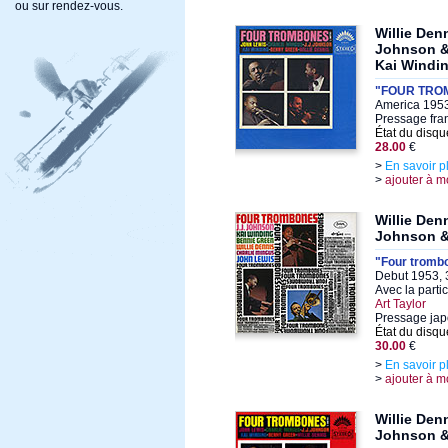
ou sur rendez-vous.
Willie Den
Johnson &
Kai Windi
"FOUR TROM
America 1953
Pressage fra
État du disqu
28.00
€
>
En savoir p
>
ajouter à m
Willie Den
Johnson &
"Four trombo
Debut 1953, 
Avec la parti
Art Taylor
Pressage jap
État du disqu
30.00
€
>
En savoir p
>
ajouter à m
Willie Den
Johnson &