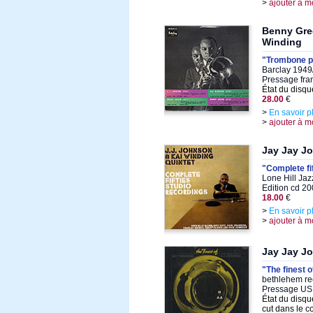
>
ajouter à m
Benny Gree
Winding
"Trombone pa
Barclay 1949
Pressage fra
État du disqu
28.00
€
>
En savoir p
>
ajouter à m
Jay Jay J
"Complete fi
Lone Hill Ja
Edition cd 2
18.00
€
>
En savoir p
>
ajouter à m
Jay Jay J
"The finest 
bethlehem re
Pressage US
État du disqu
cut dans le c