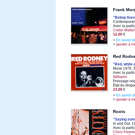
Frank Mor
"Bebop lives
Contemporary
Avec la parti
Cedar Walton
12.00
€
>
En savoir p
>
ajouter à m
Red Rodn
"Red, white 
Muse 1976, 3
Avec la parti
Williams
Pressage ori
État du disqu
23.00
€
>
En savoir p
>
ajouter à m
Roots
"Saying som
In and Out. 
Avec la parti
Chico Freema