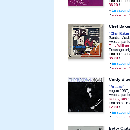
État du disqu
36.00
€
>
En savoir p
>
ajouter à m
Chet Bake
"Chet Baker
Sandra Music
Avec la parti
Tony William
Pressage ori
État du disqu
35.00
€
>
En savoir p
>
ajouter à m
Cindy Bla
"Arcane"
Vogue 1987, 
Avec la parti
Roney, Buster
Edition cd 1
12.00
€
>
En savoir p
>
ajouter à m
Betty Cart