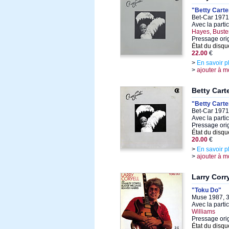
"Betty Carte
Bet-Car 1971,
Avec la parti
Hayes, Buste
Pressage ori
État du disqu
22.00
€
>
En savoir p
>
ajouter à m
Betty Cart
"Betty Carte
Bet-Car 1971,
Avec la parti
Pressage ori
État du disqu
20.00
€
>
En savoir p
>
ajouter à m
Larry Corry
"Toku Do"
Muse 1987, 3
Avec la parti
Williams
Pressage ori
État du disqu