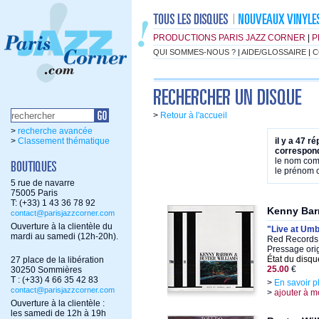
PRODUCTIONS PARIS JAZZ CORNER
|
P
QUI SOMMES-NOUS ?
|
AIDE/GLOSSAIRE
|
C
>
Retour à l'accueil
>
recherche avancée
>
Classement thématique
il y a 47 r
correspond
le nom co
le prénom
5 rue de navarre
75005 Paris
T: (+33) 1 43 36 78 92
Kenny Barr
contact@parisjazzcorner.com
Ouverture à la clientèle du
"Live at Umb
mardi au samedi (12h-20h).
Red Records 
Pressage orig
État du disqu
27 place de la libération
25.00
€
30250 Sommières
T : (+33) 4 66 35 42 83
>
En savoir p
contact@parisjazzcorner.com
>
ajouter à m
Ouverture à la clientèle :
les samedi de 12h à 19h