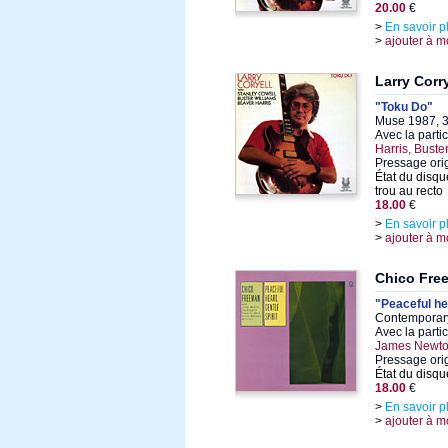
20.00
€
>
En savoir p
>
ajouter à m
Larry Corry
"Toku Do"
Muse 1987, 3
Avec la parti
Harris, Buste
Pressage ori
État du disqu
trou au recto
18.00
€
>
En savoir p
>
ajouter à m
Chico Fre
"Peaceful hea
Contemporary
Avec la parti
James Newton
Pressage ori
État du disqu
18.00
€
>
En savoir p
>
ajouter à m