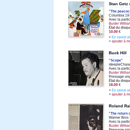
Stan Getz
"The peacoc
Columbia 197
Avec la parti
Buster Willia
État du disqu
10.00
€
>
En savoir p
>
ajouter à m
Buck Hill
"Scope"
steepleChase
Avec la parti
Buster Willia
Pressage ori
État du disqu
18.00
€
>
En savoir p
>
ajouter à m
Roland Ra
"The return 
Warner Bros 
Avec la parti
Buster Willia
Pressage ori