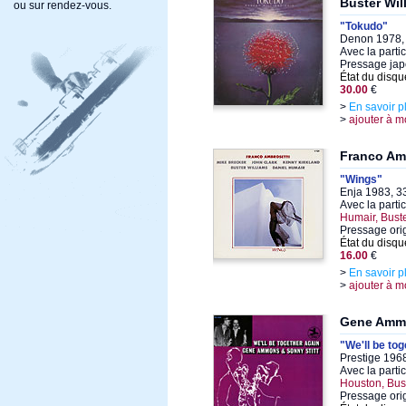
Buster Wil
ou sur rendez-vous.
"Tokudo"
Denon 1978, 
Avec la parti
Pressage japo
État du disqu
30.00
€
>
En savoir p
>
ajouter à m
Franco Am
"Wings"
Enja 1983, 33
Avec la parti
Humair, Buste
Pressage ori
État du disqu
16.00
€
>
En savoir p
>
ajouter à m
Gene Ammo
"We'll be to
Prestige 1968
Avec la parti
Houston, Bus
Pressage ori