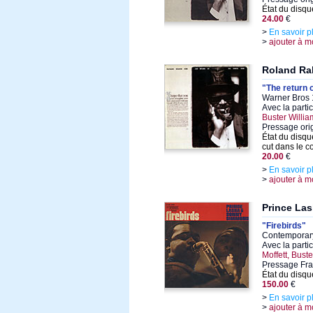
État du disqu
24.00
€
>
En savoir p
>
ajouter à m
Roland Ra
"The return 
Warner Bros 
Avec la parti
Buster Willia
Pressage ori
État du disqu
cut dans le co
20.00
€
>
En savoir p
>
ajouter à m
Prince La
"Firebirds"
Contemporary
Avec la parti
Moffett, Bust
Pressage Fra
État du disqu
150.00
€
>
En savoir p
>
ajouter à m