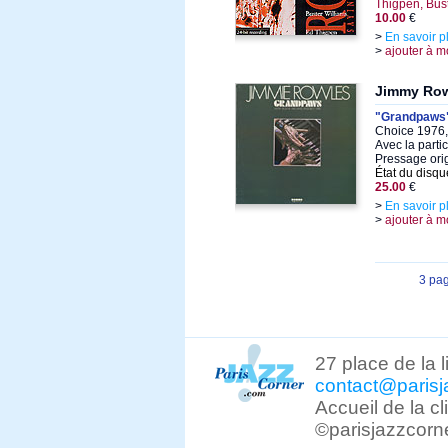
Thigpen, Bus
10.00
€
>
En savoir p
>
ajouter à m
Jimmy Ro
"Grandpaws
Choice 1976,
Avec la parti
Pressage ori
État du disqu
25.00
€
>
En savoir p
>
ajouter à m
3 pa
27 place de la 
contact@parisj
Accueil de la c
©parisjazzcorn