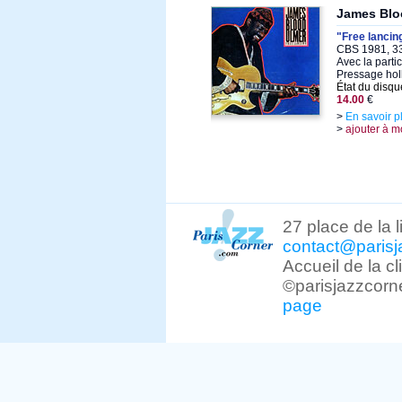
James Blo
"Free lancin
CBS 1981, 33
Avec la parti
Pressage hol
État du disqu
14.00
€
>
En savoir p
>
ajouter à m
27 place de la 
contact@parisj
Accueil de la c
©parisjazzcorn
page