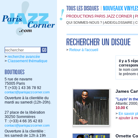
PRODUCTIONS PARIS JAZZ CORNER
|
P
QUI SOMMES-NOUS ?
|
AIDE/GLOSSAIRE
|
C
>
Retour à l'accueil
>
recherche avancée
>
Classement thématique
il y a 5 ré
correspond
le nom co
le prénom
5 rue de navarre
75005 Paris
T: (+33) 1 43 36 78 92
James Car
contact@parisjazzcorner.com
Ouverture à la clientèle du
"Layin' in th
mardi au samedi (12h-20h).
Atlantic 2000
10.00
€
27 place de la libération
>
En savoir p
30250 Sommières
>
ajouter à m
T : (+33) 4 66 35 42 83
contact@parisjazzcorner.com
Ouverture à la clientèle :
les samedi de 12h à 19h
Ornette C