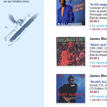
ou sur rendez-vous.
"In All Lang
Caravan of D
Avec la parti
Pressage ori
État du disqu
25.00
€
>
En savoir p
>
ajouter à m
James Blo
"Black rock
CBS 1982, 33t
Pressage ori
État du disqu
25.00
€
>
En savoir p
>
ajouter à m
James Blo
"BLUES ALL
inouie, CD, 
CD Edition 1
10.00
€
>
En savoir p
>
ajouter à m