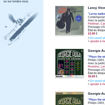
ou sur rendez-vous.
Leroy Vin
"Leroy walk
Contemporary
Avec la parti
Feldman, Car
Pressage US,
État du disqu
22.00
€
>
En savoir p
>
ajouter à m
Georgie A
"Plays the w
Philips 1963,
Avec la parti
Rosolino, Le
Pressage US 
État du disqu
30.00
€
>
En savoir p
>
ajouter à m
Georgie A
"Plays the w
Philips 1963,