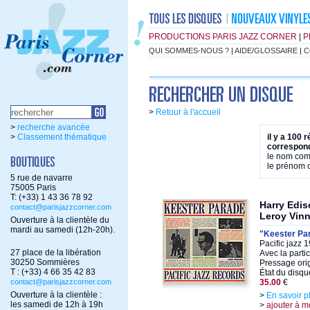
PRODUCTIONS PARIS JAZZ CORNER
|
P
QUI SOMMES-NOUS ?
|
AIDE/GLOSSAIRE
|
C
>
Retour à l'accueil
>
recherche avancée
>
Classement thématique
il y a 100 
correspond
le nom co
le prénom
5 rue de navarre
75005 Paris
T: (+33) 1 43 36 78 92
Harry Edis
contact@parisjazzcorner.com
Leroy Vin
Ouverture à la clientèle du
mardi au samedi (12h-20h).
"Keester Pa
Pacific jazz 
27 place de la libération
Avec la parti
30250 Sommières
Pressage ori
T : (+33) 4 66 35 42 83
État du disqu
contact@parisjazzcorner.com
35.00
€
Ouverture à la clientèle :
>
En savoir p
les samedi de 12h à 19h
>
ajouter à m