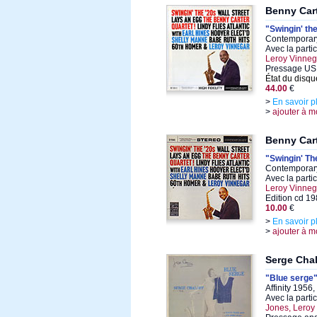
Benny Car
"Swingin' th
Contemporary
Avec la parti
Leroy Vinneg
Pressage US 
État du disqu
44.00
€
>
En savoir p
>
ajouter à m
Benny Car
"Swingin' Th
Contemporary
Avec la parti
Leroy Vinneg
Edition cd 1
10.00
€
>
En savoir p
>
ajouter à m
Serge Chal
"Blue serge
Affinity 1956,
Avec la parti
Jones, Leroy