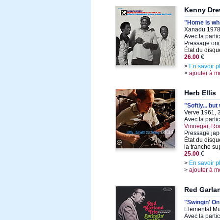
Kenny Dr
"Home is whe
Xanadu 1978,
Avec la parti
Pressage ori
État du disqu
26.00
€
>
En savoir p
>
ajouter à m
Herb Ellis
"Softly... but
Verve 1961, 3
Avec la parti
Vinnegar, Ro
Pressage jap
État du disqu
la tranche su
25.00
€
>
En savoir p
>
ajouter à m
Red Garla
"Swingin' On
Elemental Mu
Avec la parti