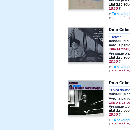
Pressage ang
État du disqu
18.00
€
>
En savoir p
>
ajouter à m
Dolo Coke
"Dolo!"
Xanadu 1976,
Avec la parti
Blue Mitchell
Pressage ori
État du disqu
23.00
€
>
En savoir p
>
ajouter à m
Dolo Coke
"Third down
Xanadu 1977,
Avec la parti
Edison, Lero
Pressage US 
État du disqu
26.00
€
>
En savoir p
>
ajouter à m