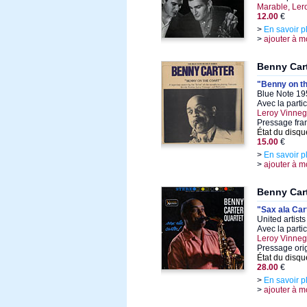
Marable, Ler
12.00
€
>
En savoir p
>
ajouter à m
Benny Car
"Benny on t
Blue Note 19
Avec la parti
Leroy Vinneg
Pressage fra
État du disqu
15.00
€
>
En savoir p
>
ajouter à m
Benny Car
"Sax ala Car
United artist
Avec la parti
Leroy Vinneg
Pressage ori
État du disqu
28.00
€
>
En savoir p
>
ajouter à m