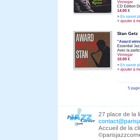
Vinnegar
CD Edition D
14.00
€
>
En savoir p
>
ajouter à m
Stan Getz
"Award winn
Essential Ja
Avec la parti
Vinnegar
10.00
€
>
En savoir p
>
ajouter à m
5 page
27 place de la 
contact@parisj
Accueil de la c
©parisjazzcorn