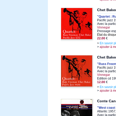
Chet Bake
"Quartet : R
Pacific jazz 
Avec la parti
Vinnegar
Pressage es
État du disqu
22.00
€
>
En savoir p
>
ajouter à m
Chet Bake
"Russ Freem
Pacific jazz 
Avec la parti
Vinnegar
Edition cd 1
12.00
€
>
En savoir p
>
ajouter à m
Conte Can
"West coast 
Atlantic 1957
Avec la parti