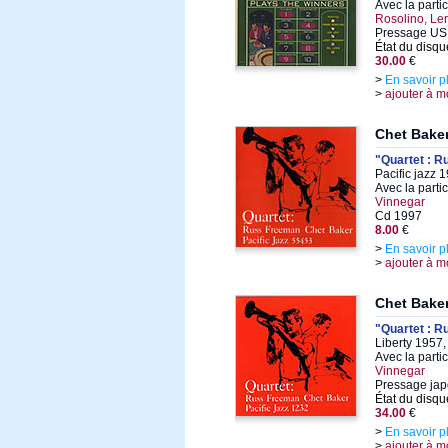
Avec la parti
Rosolino, Le
Pressage US 
État du disqu
30.00
€
>
En savoir p
>
ajouter à m
Chet Bake
"Quartet : 
Pacific jazz 
Avec la parti
Vinnegar
Cd 1997
8.00
€
>
En savoir p
>
ajouter à m
Chet Bake
"Quartet : R
Liberty 1957,
Avec la parti
Vinnegar
Pressage jap
État du disqu
34.00
€
>
En savoir p
>
ajouter à m