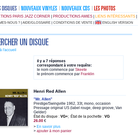
TIONS PARIS JAZZ CORNER
|
PRODUCTIONS AMIES
|
LIENS INTÉRESSANTS
|
MES-NOUS ?
|
AIDE/GLOSSAIRE
|
CONDITIONS DE VENTE
|
ENGLISH VERSION
à l'accueil
il y a 7 réponses
correspondant à votre requête:
le nom commence par
Skeete
le prénom commence par
Franklin
Henri Red Allen
"Mr. Allen"
Prestige/Swingville 1962, 33t, mono, occasion
Pressage original US (label rouge, deep groove, Van
Gelder)
État du disque :
VG+
; État de la pochette :
VG
26.00
€
>
En savoir plus
>
ajouter à mon panier