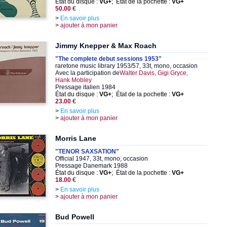
État du disque :
VG+
; État de la pochette :
VG+
50.00
€
>
En savoir plus
>
ajouter à mon panier
Jimmy Knepper & Max Roach
"The complete debut sessions 1953"
raretone music library 1953/57, 33t, mono, occasion
Avec la participation de
Walter Davis, Gigi Gryce,
Hank Mobley
Pressage italien 1984
État du disque :
VG+
; État de la pochette :
VG+
23.00
€
>
En savoir plus
>
ajouter à mon panier
Morris Lane
"TENOR SAXSATION"
Official 1947, 33t, mono, occasion
Pressage Danemark 1988
État du disque :
VG+
; État de la pochette :
VG+
18.00
€
>
En savoir plus
>
ajouter à mon panier
Bud Powell