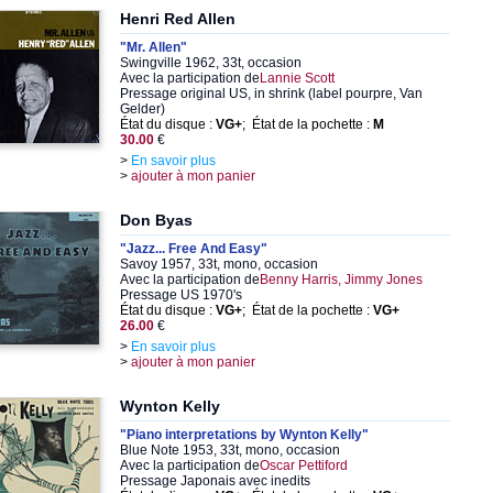
Henri Red Allen
"Mr. Allen"
Swingville 1962, 33t, occasion
Avec la participation de
Lannie Scott
Pressage original US, in shrink (label pourpre, Van
Gelder)
État du disque :
VG+
; État de la pochette :
M
30.00
€
>
En savoir plus
>
ajouter à mon panier
Don Byas
"Jazz... Free And Easy"
Savoy 1957, 33t, mono, occasion
Avec la participation de
Benny Harris, Jimmy Jones
Pressage US 1970's
État du disque :
VG+
; État de la pochette :
VG+
26.00
€
>
En savoir plus
>
ajouter à mon panier
Wynton Kelly
"Piano interpretations by Wynton Kelly"
Blue Note 1953, 33t, mono, occasion
Avec la participation de
Oscar Pettiford
Pressage Japonais avec inedits