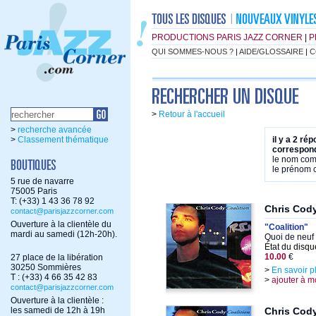
PRODUCTIONS PARIS JAZZ CORNER
|
P
QUI SOMMES-NOUS ?
|
AIDE/GLOSSAIRE
|
C
>
Retour à l'accueil
>
recherche avancée
>
Classement thématique
il y a 2 ré
correspond
le nom co
le prénom
5 rue de navarre
75005 Paris
T: (+33) 1 43 36 78 92
Chris Cod
contact@parisjazzcorner.com
Ouverture à la clientèle du
"Coalition"
mardi au samedi (12h-20h).
Quoi de neuf
État du disqu
10.00
€
27 place de la libération
30250 Sommières
>
En savoir p
T : (+33) 4 66 35 42 83
>
ajouter à m
contact@parisjazzcorner.com
Ouverture à la clientèle :
les samedi de 12h à 19h
Chris Cod