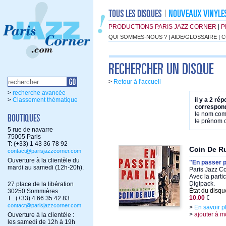
PRODUCTIONS PARIS JAZZ CORNER
|
P
QUI SOMMES-NOUS ?
|
AIDE/GLOSSAIRE
|
C
>
Retour à l'accueil
>
recherche avancée
>
Classement thématique
il y a 2 ré
correspond
le nom co
le prénom
5 rue de navarre
75005 Paris
T: (+33) 1 43 36 78 92
Coin De R
contact@parisjazzcorner.com
Ouverture à la clientèle du
"En passer pa
mardi au samedi (12h-20h).
Paris Jazz Co
Avec la parti
Digipack.
27 place de la libération
État du disqu
30250 Sommières
10.00
€
T : (+33) 4 66 35 42 83
contact@parisjazzcorner.com
>
En savoir p
>
ajouter à m
Ouverture à la clientèle :
les samedi de 12h à 19h