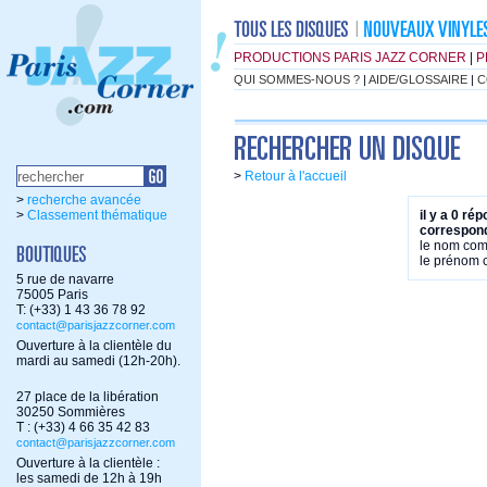
PRODUCTIONS PARIS JAZZ CORNER
|
P
QUI SOMMES-NOUS ?
|
AIDE/GLOSSAIRE
|
C
>
Retour à l'accueil
>
recherche avancée
>
Classement thématique
il y a 0 ré
correspond
le nom co
le prénom
5 rue de navarre
75005 Paris
T: (+33) 1 43 36 78 92
contact@parisjazzcorner.com
Ouverture à la clientèle du
mardi au samedi (12h-20h).
27 place de la libération
30250 Sommières
T : (+33) 4 66 35 42 83
contact@parisjazzcorner.com
Ouverture à la clientèle :
les samedi de 12h à 19h