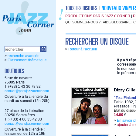
PRODUCTIONS PARIS JAZZ CORNER
|
P
QUI SOMMES-NOUS ?
|
AIDE/GLOSSAIRE
|
C
>
Retour à l'accueil
>
recherche avancée
>
Classement thématique
il y a 9 ré
correspond
le nom co
le prénom
5 rue de navarre
75005 Paris
T: (+33) 1 43 36 78 92
Dizzy Gill
contact@parisjazzcorner.com
Ouverture à la clientèle du
"To a Finland
mardi au samedi (12h-20h).
Pablo 1982, 
Pressage FI
État du disqu
27 place de la libération
14.00
€
30250 Sommières
T : (+33) 4 66 35 42 83
>
En savoir p
contact@parisjazzcorner.com
>
ajouter à m
Ouverture à la clientèle :
les samedi de 12h à 19h