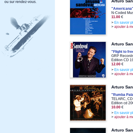
Arturo Sa
ou sur rendez-vous.
"Americana
N-Coded Mus
11.00
€
>
En savoir p
>
ajouter à m
Arturo Sa
"Flight to f
GRP Records
Edition CD 1
12.00
€
>
En savoir p
>
ajouter à m
Arturo Sa
"Rumba Pal
TELARC, CD,
Edition cd 2
10.00
€
>
En savoir p
>
ajouter à m
Arturo Sa