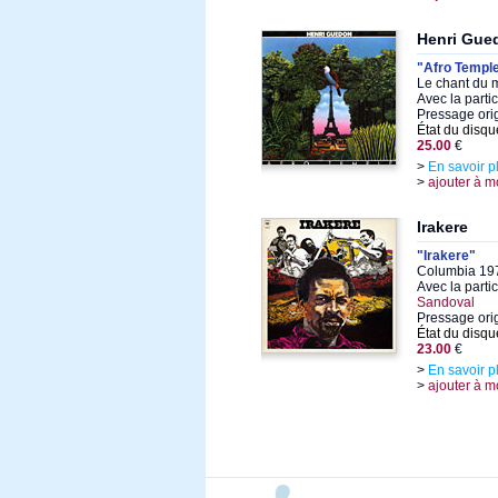
Henri Gue
"Afro Templ
Le chant du 
Avec la parti
Pressage orig
État du disqu
25.00
€
>
En savoir p
>
ajouter à m
Irakere
"Irakere"
Columbia 197
Avec la parti
Sandoval
Pressage orig
État du disqu
23.00
€
>
En savoir p
>
ajouter à m