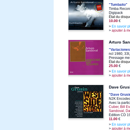
"Tumbaito"
Timba Record
Digipack
État du disqu
10.00
€
>
En savoir p
>
ajouter à m
Arturo Sa
"Variaciones
ncl 1980, 33t
Pressage me
État du disqu
25.00
€
>
En savoir p
>
ajouter à m
Dave Grus
"Dave Grusin
N2K Encoded
Avec la parti
Cuber, Bill E
Sandoval, Da
Edition CD 1
11.00
€
>
En savoir p
>
ajouter à m