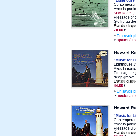
"Lighthouse a
Contemporary
Avec la parti
Max Roach, 
Pressage ori
Giuffre au do
État du disqu
70.00
€
>
En savoir p
>
ajouter à m
Howard R
"Music for L
Lighthouse 1
Avec la parti
Pressage ori
deep groove 
État du disqu
44.00
€
>
En savoir p
>
ajouter à m
Howard R
"Music for L
Contemporary
Avec la parti
Pressage US
État du disqu