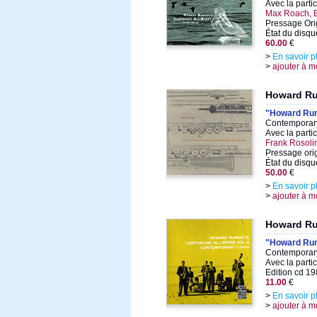
Avec la parti
Max Roach, 
Pressage Ori
État du disqu
60.00
€
>
En savoir p
>
ajouter à m
Howard R
"Howard Rums
Contemporary
Avec la parti
Frank Rosoli
Pressage ori
État du disqu
50.00
€
>
En savoir p
>
ajouter à m
Howard R
"Howard Rums
Contemporary
Avec la parti
Edition cd 1
11.00
€
>
En savoir p
>
ajouter à m