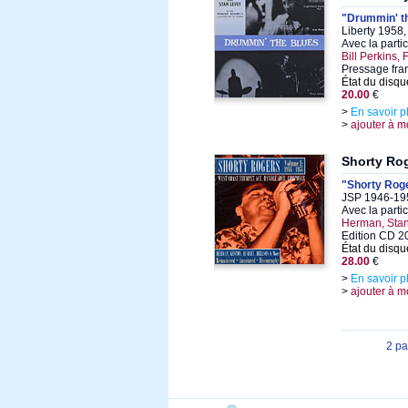
"Drummin' t
Liberty 1958,
Avec la parti
Bill Perkins
Pressage fra
État du disqu
20.00
€
>
En savoir p
>
ajouter à m
Shorty Ro
"Shorty Rog
JSP 1946-195
Avec la parti
Herman, Sta
Edition CD 2
État du disqu
28.00
€
>
En savoir p
>
ajouter à m
2 p