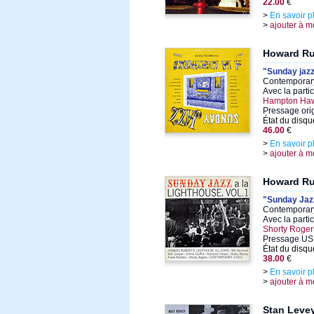
22.00
€
>
En savoir p
>
ajouter à m
Howard R
"Sunday jazz
Contemporary
Avec la parti
Hampton Haw
Pressage ori
État du disqu
46.00
€
>
En savoir p
>
ajouter à m
Howard R
"Sunday Jazz
Contemporary
Avec la parti
Shorty Roger
Pressage US
État du disqu
38.00
€
>
En savoir p
>
ajouter à m
Stan Leve