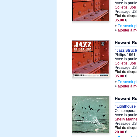
Avec la parti
Collette, Bo
Pressage US 
État du disqu
35.00
€
>
En savoir p
>
ajouter à m
Howard R
"Jazz Struct
Philips 1961,
Avec la parti
Collette, Bo
Pressage US 
État du disqu
35.00
€
>
En savoir p
>
ajouter à m
Howard R
"Lighthouse a
Contemporary
Avec la parti
Shelly Manne
Pressage US 
État du disqu
20.00
€