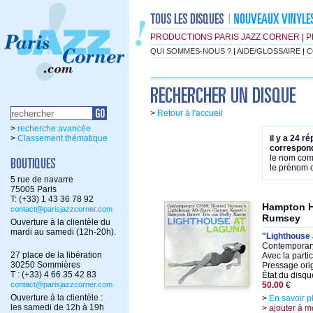
PRODUCTIONS PARIS JAZZ CORNER
|
P
QUI SOMMES-NOUS ?
|
AIDE/GLOSSAIRE
|
C
>
Retour à l'accueil
>
recherche avancée
>
Classement thématique
il y a 24 r
correspond
le nom co
le prénom
5 rue de navarre
75005 Paris
T: (+33) 1 43 36 78 92
Hampton H
contact@parisjazzcorner.com
Rumsey
Ouverture à la clientèle du
mardi au samedi (12h-20h).
"Lighthouse
Contemporary
27 place de la libération
Avec la parti
30250 Sommières
Pressage ori
T : (+33) 4 66 35 42 83
État du disqu
contact@parisjazzcorner.com
50.00
€
Ouverture à la clientèle :
>
En savoir p
les samedi de 12h à 19h
>
ajouter à m