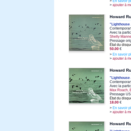
>
En savoir p
>
ajouter à m
Howard R
"Lighthouse 
Contemporary
Avec la parti
Shelly Manne
Pressage ori
État du disqu
50.00
€
>
En savoir p
>
ajouter à m
Howard R
"Lighthouse a
Contemporary
Avec la parti
Max Roach, 
Pressage US
État du disqu
18.00
€
>
En savoir p
>
ajouter à m
Howard R