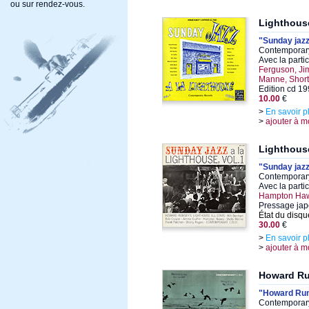
ou sur rendez-vous.
Lighthous
"Sunday jazz 
Contemporary
Avec la parti
Ferguson, Ji
Manne, Shor
Edition cd 1
10.00
€
>
En savoir p
>
ajouter à m
Lighthous
"Sunday jazz 
Contemporary
Avec la parti
Hampton Haw
Pressage ja
État du disqu
30.00
€
>
En savoir p
>
ajouter à m
Howard R
"Howard Rums
Contemporary