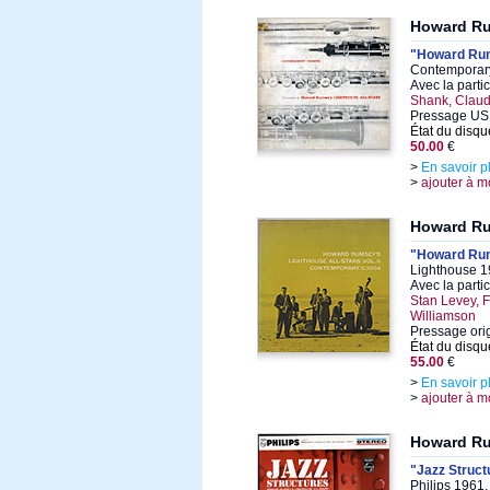
Howard R
"Howard Rums
Contemporary
Avec la parti
Shank, Claud
Pressage US 
État du disqu
50.00
€
>
En savoir p
>
ajouter à m
Howard R
"Howard Rum
Lighthouse 1
Avec la parti
Stan Levey, 
Williamson
Pressage ori
État du disqu
55.00
€
>
En savoir p
>
ajouter à m
Howard R
"Jazz Struct
Philips 1961,