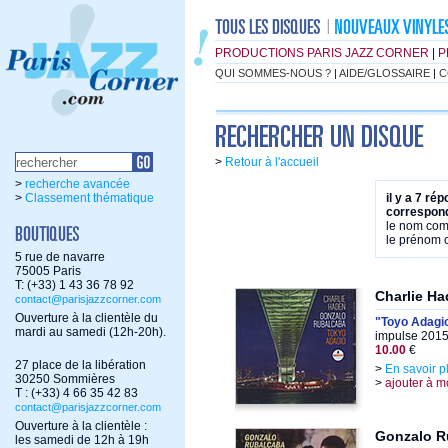
PRODUCTIONS PARIS JAZZ CORNER
|
P
QUI SOMMES-NOUS ?
|
AIDE/GLOSSAIRE
|
C
>
Retour à l'accueil
>
recherche avancée
>
Classement thématique
il y a 7 ré
correspond
le nom co
le prénom
5 rue de navarre
75005 Paris
T: (+33) 1 43 36 78 92
Charlie H
contact@parisjazzcorner.com
Ouverture à la clientèle du
"Toyo Adagi
mardi au samedi (12h-20h).
impulse 2015
10.00
€
27 place de la libération
>
En savoir p
30250 Sommières
>
ajouter à m
T : (+33) 4 66 35 42 83
contact@parisjazzcorner.com
Ouverture à la clientèle :
Gonzalo R
les samedi de 12h à 19h