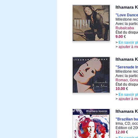
Ithamara 
"Love Danc
Milestone rec
Avec la parti
Rubalcaba
État du disqu
9.00
€
>
En savoir p
>
ajouter à m
Ithamara 
"Serenade In
Milestone rec
Avec la parti
Romao, Gonza
État du disqu
10.00
€
>
En savoir p
>
ajouter à m
Ithamara 
"Brazilian bu
Irma, CD, oc
Edition cd 2
12.00
€