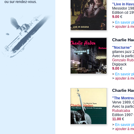
ou sur rendez-vous.
"Live in Hav
Messidor 198
Edition cd 1
9.00
€
>
En savoir p
>
ajouter à m
Charlie H
"Nocturne"
gitanes jazz
Avec la parti
Gonzalo Rub
Digipack
9.00
€
>
En savoir p
>
ajouter à m
Charlie H
"The Montre
Verve 1989, 
Avec la parti
Rubalcaba
Edition 1997
11.00
€
>
En savoir p
>
ajouter à m