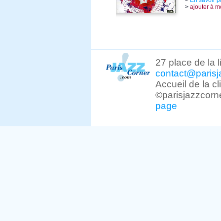
>
En savoir p
>
ajouter à m
27 place de la 
contact@parisj
Accueil de la c
©parisjazzcorn
page