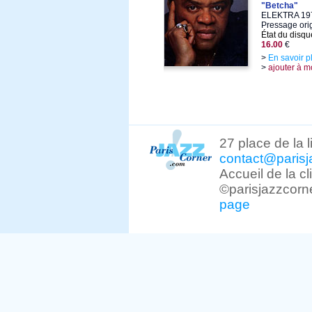
"Betcha"
ELEKTRA 1979
Pressage ori
État du disqu
16.00
€
>
En savoir p
>
ajouter à m
27 place de la 
contact@parisj
Accueil de la c
©parisjazzcorn
page