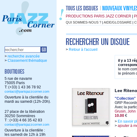
PRODUCTIONS PARIS JAZZ CORNER
|
P
QUI SOMMES-NOUS ?
|
AIDE/GLOSSAIRE
|
C
>
Retour à l'accueil
>
recherche avancée
>
Classement thématique
il y a 13 r
correspond
le nom co
le prénom
5 rue de navarre
75005 Paris
T: (+33) 1 43 36 78 92
Lee Riten
contact@parisjazzcorner.com
Ouverture à la clientèle du
"Collection"
mardi au samedi (12h-20h).
GRP Records
Avec la parti
Grusin, John 
27 place de la libération
10.00
€
30250 Sommières
T : (+33) 4 66 35 42 83
>
En savoir p
contact@parisjazzcorner.com
>
ajouter à m
Ouverture à la clientèle :
les samedi de 12h à 19h