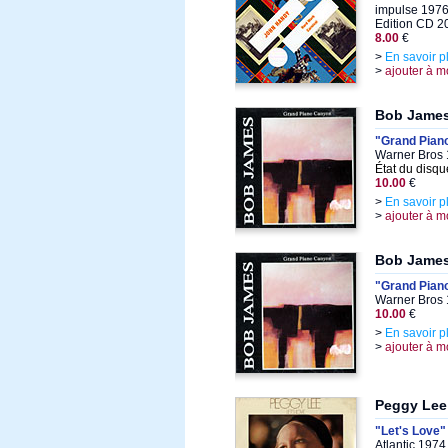
impulse 1976
Edition CD 2
8.00
€
>
En savoir p
>
ajouter à m
Bob Jame
"Grand Pian
Warner Bros 
État du disqu
10.00
€
>
En savoir p
>
ajouter à m
Bob Jame
"Grand Pian
Warner Bros 
10.00
€
>
En savoir p
>
ajouter à m
Peggy Lee
"Let's Love"
Atlantic 1974