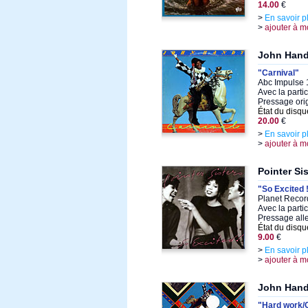
14.00
€
>
En savoir p
>
ajouter à m
John Han
"Carnival"
Abc Impulse 
Avec la parti
Pressage ori
État du disqu
20.00
€
>
En savoir p
>
ajouter à m
Pointer Si
"So Excited 
Planet Recor
Avec la parti
Pressage al
État du disqu
9.00
€
>
En savoir p
>
ajouter à m
John Han
"Hard work/