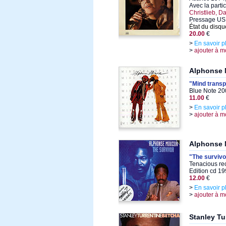
Avec la parti
Christlieb, 
Pressage US 
État du disqu
20.00
€
>
En savoir p
>
ajouter à m
Alphonse
"Mind transp
Blue Note 20
11.00
€
>
En savoir p
>
ajouter à m
Alphonse
"The survivo
Tenacious re
Edition cd 1
12.00
€
>
En savoir p
>
ajouter à m
Stanley Tu