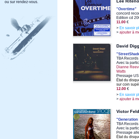
Lee Riten
ou sur rendez-vous.
"Overtime"
concord reco
Edition cd 2
11.00
€
>
En savoir p
>
ajouter à m
David Dig
"StreetShad
TBA Records 
Avec la parti
Dianne Reeve
Watts
Pressage US 
État du disqu
sur coin supé
12.00
€
>
En savoir p
>
ajouter à m
Victor Fe
"Generation
TBA Records 
Avec la parti
Pressage al
État du disqu