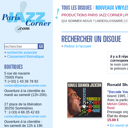
PRODUCTIONS PARIS JAZZ CORNER
|
P
QUI SOMMES-NOUS ?
|
AIDE/GLOSSAIRE
|
C
>
Retour à l'accueil
>
recherche avancée
>
Classement thématique
il y a 8 ré
correspond
le nom co
le prénom
5 rue de navarre
75005 Paris
T: (+33) 1 43 36 78 92
Ronald Sh
contact@parisjazzcorner.com
Ouverture à la clientèle du
"Decode Your
mardi au samedi (12h-20h).
Island 1985, 
Avec la parti
Melvin Gibbs
27 place de la libération
Reid
30250 Sommières
Pressage ori
T : (+33) 4 66 35 42 83
État du disqu
contact@parisjazzcorner.com
15.00
€
Ouverture à la clientèle :
>
En savoir p
les samedi de 12h à 19h