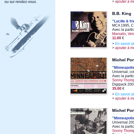
>
ajouter à m
ou sur rendez-vous.
B.B. King
"Lucille & fr
MCA 1995, C
Avec la parti
Marsalis, Ve
11.00
€
>
En savoir p
>
ajouter à m
Michel Por
"Minneapoli
Universal, co
Avec la parti
Sonny Thom
Digipack 2002
35.00
€
>
En savoir p
>
ajouter à m
Michel Por
"Minneapoli
Universal 20
Avec la parti
Sonny Thom