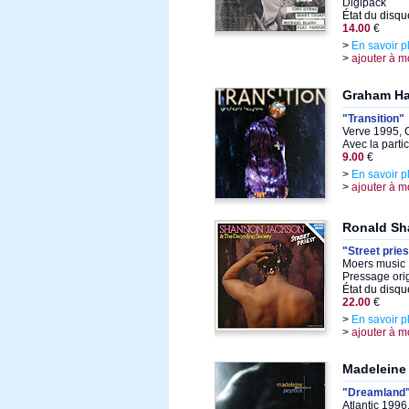
Digipack
État du disqu
14.00
€
>
En savoir p
>
ajouter à m
Graham H
"Transition"
Verve 1995, 
Avec la parti
9.00
€
>
En savoir p
>
ajouter à m
Ronald Sh
"Street pries
Moers music 
Pressage ori
État du disqu
22.00
€
>
En savoir p
>
ajouter à m
Madeleine
"Dreamland
Atlantic 1996