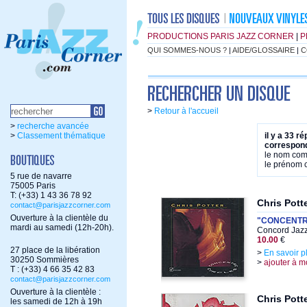
PRODUCTIONS PARIS JAZZ CORNER
|
P
QUI SOMMES-NOUS ?
|
AIDE/GLOSSAIRE
|
C
>
Retour à l'accueil
>
recherche avancée
>
Classement thématique
il y a 33 r
correspond
le nom co
le prénom
5 rue de navarre
75005 Paris
T: (+33) 1 43 36 78 92
Chris Pott
contact@parisjazzcorner.com
Ouverture à la clientèle du
"CONCENTRI
mardi au samedi (12h-20h).
Concord Jazz
10.00
€
27 place de la libération
>
En savoir p
30250 Sommières
>
ajouter à m
T : (+33) 4 66 35 42 83
contact@parisjazzcorner.com
Ouverture à la clientèle :
Chris Pott
les samedi de 12h à 19h