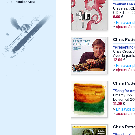
ou sur rendez-vous.
"Follow The 
Universal, C
CD Edition 2
8.00
€
>
En savoir p
>
ajouter à m
Chris Pott
"Presenting 
Criss Cross 
Avec la parti
12.00
€
>
En savoir p
>
ajouter à m
Chris Pott
"Song for a
Emarcy 1998,
Edition cd 2
11.00
€
>
En savoir p
>
ajouter à m
Chris Pott
"Sundiata"