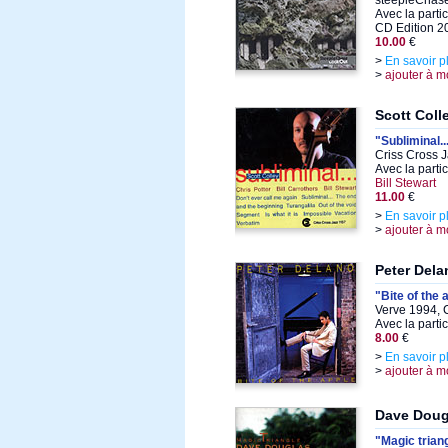
steepleChase
Avec la parti
CD Edition 2
10.00
€
>
En savoir p
>
ajouter à m
Scott Coll
"Subliminal..
Criss Cross 
Avec la parti
Bill Stewart
11.00
€
>
En savoir p
>
ajouter à m
Peter Dela
"Bite of the 
Verve 1994, 
Avec la parti
8.00
€
>
En savoir p
>
ajouter à m
Dave Doug
"Magic trian