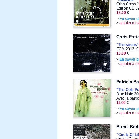
Criss Cross 
Edition CD 1
12.00
€
>
En savoir p
>
ajouter à m
Chris Pott
"The sirens"
ECM 2013, C
10.00
€
>
En savoir p
>
ajouter à m
Patricia B
"The Cole Po
Blue Note 20
Avec la parti
11.00
€
>
En savoir p
>
ajouter à m
Burak Bed
"Circle Of Li