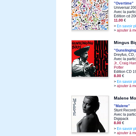
"Overtime"
Universal 20
Avec la parti
Edition cd 2
11.00
€
>
En savoir p
>
ajouter à m
Mingus Bi
"Gunslinging
Dreyfus, CD,
Avec la parti
Jr., Craig Ha
Potter
Edition CD 1
8.00
€
>
En savoir p
>
ajouter à m
Malene Mo
"Malene"
Stunt Record
Avec la parti
Digipack
8.00
€
>
En savoir p
>
ajouter à m