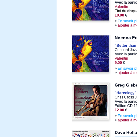
Avec la parti
Valentin
État du disqu
10.00
€
>
En savoir p
>
ajouter à m
Nnenna Fr
"Better than
Concord Jazz
Avec la parti
Valentin
9.00
€
>
En savoir p
>
ajouter à m
Greg Gisbe
"Harcology"
Criss Cross 
Avec la parti
Edition CD 1
12.00
€
>
En savoir p
>
ajouter à m
Dave Holl