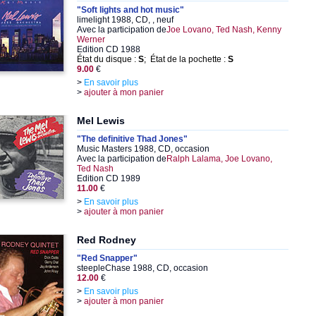
"Soft lights and hot music"
limelight 1988, CD, , neuf
Avec la participation de
Joe Lovano, Ted Nash, Kenny
Werner
Edition CD 1988
État du disque :
S
; État de la pochette :
S
9.00
€
>
En savoir plus
>
ajouter à mon panier
Mel Lewis
"The definitive Thad Jones"
Music Masters 1988, CD, occasion
Avec la participation de
Ralph Lalama, Joe Lovano,
Ted Nash
Edition CD 1989
11.00
€
>
En savoir plus
>
ajouter à mon panier
Red Rodney
"Red Snapper"
steepleChase 1988, CD, occasion
12.00
€
>
En savoir plus
>
ajouter à mon panier