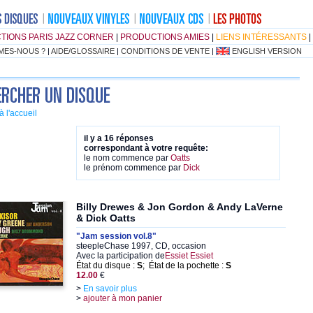
TIONS PARIS JAZZ CORNER
|
PRODUCTIONS AMIES
|
LIENS INTÉRESSANTS
|
MES-NOUS ?
|
AIDE/GLOSSAIRE
|
CONDITIONS DE VENTE
|
ENGLISH VERSION
à l'accueil
il y a 16 réponses
correspondant à votre requête:
le nom commence par
Oatts
le prénom commence par
Dick
Billy Drewes & Jon Gordon & Andy LaVerne
& Dick Oatts
"Jam session vol.8"
steepleChase 1997, CD, occasion
Avec la participation de
Essiet Essiet
État du disque :
S
; État de la pochette :
S
12.00
€
>
En savoir plus
>
ajouter à mon panier