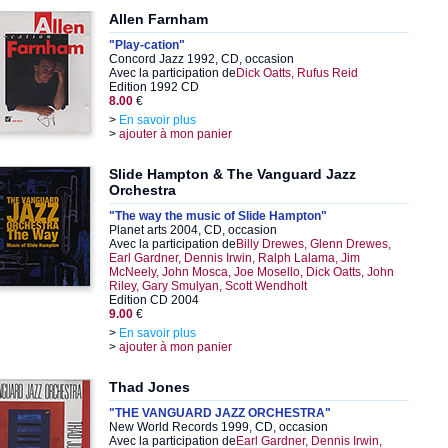
Allen Farnham
"Play-cation"
Concord Jazz 1992, CD, occasion
Avec la participation de
Dick Oatts, Rufus Reid
Edition 1992 CD
8.00
€
>
En savoir plus
>
ajouter à mon panier
Slide Hampton & The Vanguard Jazz
Orchestra
"The way the music of Slide Hampton"
Planet arts 2004, CD, occasion
Avec la participation de
Billy Drewes, Glenn Drewes,
Earl Gardner, Dennis Irwin, Ralph Lalama, Jim
McNeely, John Mosca, Joe Mosello, Dick Oatts, John
Riley, Gary Smulyan, Scott Wendholt
Edition CD 2004
9.00
€
>
En savoir plus
>
ajouter à mon panier
Thad Jones
"THE VANGUARD JAZZ ORCHESTRA"
New World Records 1999, CD, occasion
Avec la participation de
Earl Gardner, Dennis Irwin,