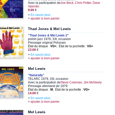
Avec la participation de
Joe Beck, Chris Potter, Dave
Valentin
9.00
€
>
En savoir plus
>
ajouter à mon panier
Thad Jones & Mel Lewis
"Thad Jones & Mel Lewis 2"
polish jazz 1978, 33t, occasion
Pressage original Polonais
État du disque :
VG+
; État de la pochette :
VG+
23.00
€
>
En savoir plus
>
ajouter à mon panier
Mel Lewis
"Naturally"
TELARC 1979, 33t, occasion
Avec la participation de
Steve Coleman, Jim McNeely
Pressage allemand de 1979
État du disque :
M
; État de la pochette :
VG+
14.00
€
>
En savoir plus
>
ajouter à mon panier
Mel Lewis