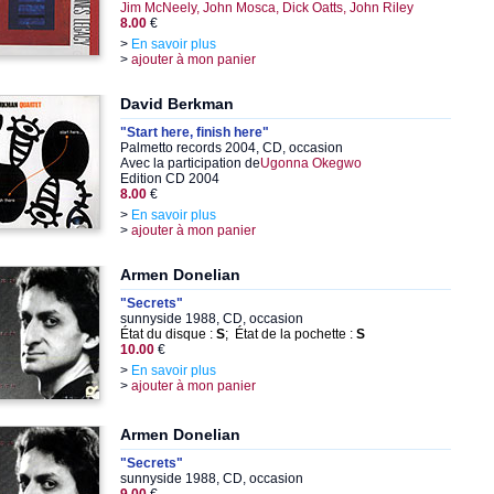
Jim McNeely, John Mosca, Dick Oatts, John Riley
8.00
€
>
En savoir plus
>
ajouter à mon panier
David Berkman
"Start here, finish here"
Palmetto records 2004, CD, occasion
Avec la participation de
Ugonna Okegwo
Edition CD 2004
8.00
€
>
En savoir plus
>
ajouter à mon panier
Armen Donelian
"Secrets"
sunnyside 1988, CD, occasion
État du disque :
S
; État de la pochette :
S
10.00
€
>
En savoir plus
>
ajouter à mon panier
Armen Donelian
"Secrets"
sunnyside 1988, CD, occasion