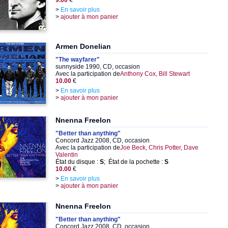
9.00
€
>
En savoir plus
>
ajouter à mon panier
Armen Donelian
"The wayfarer"
sunnyside 1990, CD, occasion
Avec la participation de
Anthony Cox, Bill Stewart
10.00
€
>
En savoir plus
>
ajouter à mon panier
Nnenna Freelon
"Better than anything"
Concord Jazz 2008, CD, occasion
Avec la participation de
Joe Beck, Chris Potter, Dave
Valentin
État du disque :
S
; État de la pochette :
S
10.00
€
>
En savoir plus
>
ajouter à mon panier
Nnenna Freelon
"Better than anything"
Concord Jazz 2008, CD, occasion