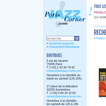
PRODUC
QUI SOM
>
Retour 
>
recherche avancée
>
Classement thématique
5 rue de navarre
75005 Paris
T: (+33) 1 43 36 78 92
contact@parisjazzcorner.com
Ouverture à la clientèle du
mardi au samedi (12h-20h).
27 place de la libération
30250 Sommières
T : (+33) 4 66 35 42 83
contact@parisjazzcorner.com
Ouverture à la clientèle :
les samedi de 12h à 19h