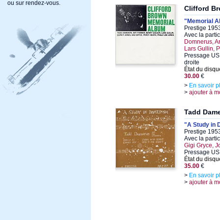
ou sur rendez-vous.
Clifford B
"Memorial A
Prestige 195
Avec la parti
Domnerus, Ar
Lars Gullin, 
Pressage US 1
droite
État du disqu
30.00
€
>
En savoir p
>
ajouter à m
Tadd Dam
"A Study in
Prestige 1953
Avec la parti
Gigi Gryce, 
Pressage US
État du disqu
35.00
€
>
En savoir p
>
ajouter à m