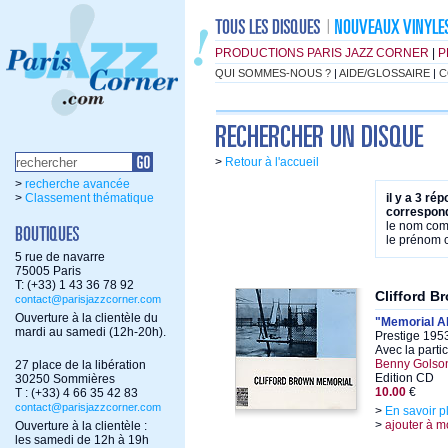
PRODUCTIONS PARIS JAZZ CORNER
|
P
QUI SOMMES-NOUS ?
|
AIDE/GLOSSAIRE
|
C
>
Retour à l'accueil
>
recherche avancée
>
Classement thématique
il y a 3 ré
correspond
le nom co
le prénom
5 rue de navarre
75005 Paris
T: (+33) 1 43 36 78 92
Clifford B
contact@parisjazzcorner.com
Ouverture à la clientèle du
"Memorial A
mardi au samedi (12h-20h).
Prestige 195
Avec la parti
Benny Golson
27 place de la libération
Edition CD
30250 Sommières
10.00
€
T : (+33) 4 66 35 42 83
contact@parisjazzcorner.com
>
En savoir p
>
ajouter à m
Ouverture à la clientèle :
les samedi de 12h à 19h