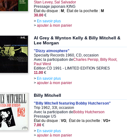
Stan Levey, Sal Salvador
Pressage japonais KING
État du disque :
M
; État de la pochette :
M
30.00
€
>
En savoir plus
>
ajouter à mon panier
Al Grey & Wynton Kelly & Billy Mitchell &
Lee Morgan
"Dizzy atmosphere"
Specialty Records 1960, CD, occasion
Avec la participation de
Charles Persip, Billy Root,
Paul West
Edition CD 1991 - LIMITED EDITION SERIES
11.00
€
>
En savoir plus
>
ajouter à mon panier
Billy Mitchell
"Billy Mitchell featuring Bobby Hutcherson"
Trip 1962, 33t, occasion
Avec la participation de
Bobby Hutcherson
Pressage US
État du disque :
VG
; État de la pochette :
VG+
7.00
€
>
En savoir plus
>
ajouter à mon panier