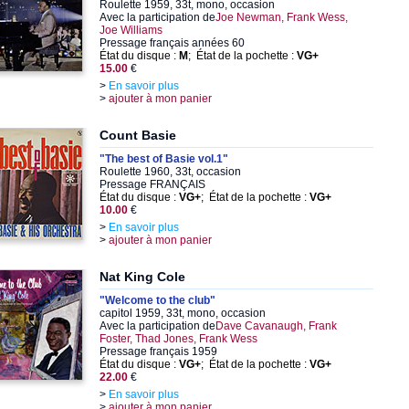
Roulette 1959, 33t, mono, occasion
Avec la participation de
Joe Newman, Frank Wess,
Joe Williams
Pressage français années 60
État du disque :
M
; État de la pochette :
VG+
15.00
€
>
En savoir plus
>
ajouter à mon panier
Count Basie
"The best of Basie vol.1"
Roulette 1960, 33t, occasion
Pressage FRANÇAIS
État du disque :
VG+
; État de la pochette :
VG+
10.00
€
>
En savoir plus
>
ajouter à mon panier
Nat King Cole
"Welcome to the club"
capitol 1959, 33t, mono, occasion
Avec la participation de
Dave Cavanaugh, Frank
Foster, Thad Jones, Frank Wess
Pressage français 1959
État du disque :
VG+
; État de la pochette :
VG+
22.00
€
>
En savoir plus
>
ajouter à mon panier