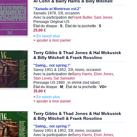
Al Cohn & Barry Harris & Billy Mitchell
"Xanadu at Montreux vol.2"
Xanadu 1978, 33t, occasion
Avec la participation de
Frank Butler, Sam Jones
Pressage Original US
État du disque :
S
; État de la pochette :
S
25.00
€
>
En savoir plus
>
ajouter à mon panier
Terry Gibbs & Thad Jones & Hal Mckusick
& Billy Mitchell & Frank Rosolino
"Swing... not spring !"
Savoy 1951 & 1952, 33t, mono, occasion
Avec la participation de
Barry Harris, Elvin Jones,
Stan Levey, Sal Salvador
Pressage US 1960 , in shrink (red label)
État du disque :
M
; État de la pochette :
VG+
35.00
€
>
En savoir plus
>
ajouter à mon panier
Terry Gibbs & Thad Jones & Hal Mckusick
& Billy Mitchell & Frank Rosolino
"Swing... not spring !"
Savoy 1951 & 1952, 33t, mono, occasion
Avec la participation de
Barry Harris, Elvin Jones,