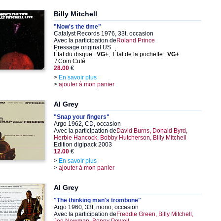
Billy Mitchell
"Now's the time"
Catalyst Records 1976, 33t, occasion
Avec la participation de
Roland Prince
Pressage original US
État du disque :
VG+
; État de la pochette :
VG+
/ Coin Cuté
28.00
€
>
En savoir plus
>
ajouter à mon panier
Al Grey
"Snap your fingers"
Argo 1962, CD, occasion
Avec la participation de
David Burns, Donald Byrd,
Herbie Hancock, Bobby Hutcherson, Billy Mitchell
Edition digipack 2003
12.00
€
>
En savoir plus
>
ajouter à mon panier
Al Grey
"The thinking man's trombone"
Argo 1960, 33t, mono, occasion
Avec la participation de
Freddie Green, Billy Mitchell,