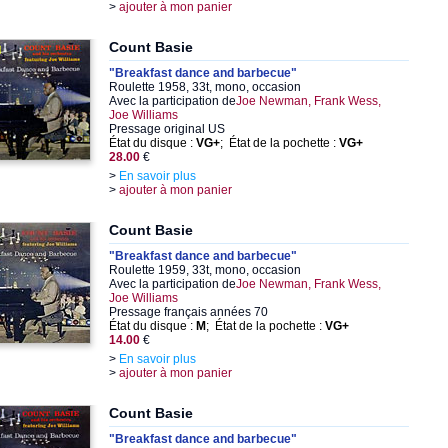
>
ajouter à mon panier
Count Basie
"Breakfast dance and barbecue"
Roulette 1958, 33t, mono, occasion
Avec la participation de
Joe Newman, Frank Wess,
Joe Williams
Pressage original US
État du disque :
VG+
; État de la pochette :
VG+
28.00
€
>
En savoir plus
>
ajouter à mon panier
Count Basie
"Breakfast dance and barbecue"
Roulette 1959, 33t, mono, occasion
Avec la participation de
Joe Newman, Frank Wess,
Joe Williams
Pressage français années 70
État du disque :
M
; État de la pochette :
VG+
14.00
€
>
En savoir plus
>
ajouter à mon panier
Count Basie
"Breakfast dance and barbecue"