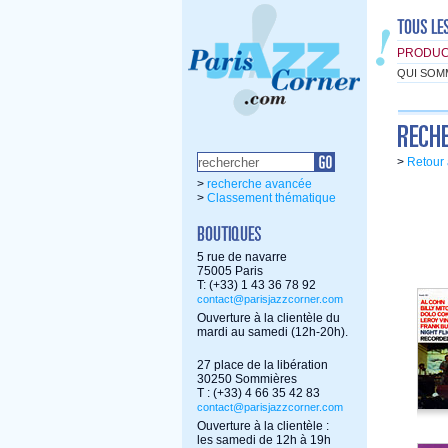
PRODUC
QUI SOM
>
Retour 
>
recherche avancée
>
Classement thématique
5 rue de navarre
75005 Paris
T: (+33) 1 43 36 78 92
contact@parisjazzcorner.com
Ouverture à la clientèle du
mardi au samedi (12h-20h).
27 place de la libération
30250 Sommières
T : (+33) 4 66 35 42 83
contact@parisjazzcorner.com
Ouverture à la clientèle :
les samedi de 12h à 19h