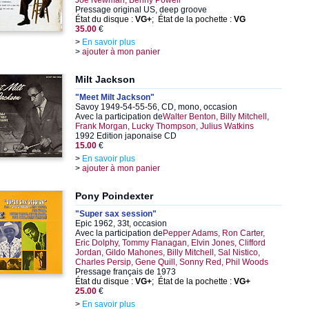
Joe Newman, Benny Powell
Pressage original US, deep groove
État du disque :
VG+
; État de la pochette :
VG
35.00
€
>
En savoir plus
>
ajouter à mon panier
Milt Jackson
"Meet Milt Jackson"
Savoy 1949-54-55-56, CD, mono, occasion
Avec la participation de
Walter Benton, Billy Mitchell,
Frank Morgan, Lucky Thompson, Julius Watkins
1992 Edition japonaise CD
15.00
€
>
En savoir plus
>
ajouter à mon panier
Pony Poindexter
"Super sax session"
Epic 1962, 33t, occasion
Avec la participation de
Pepper Adams, Ron Carter,
Eric Dolphy, Tommy Flanagan, Elvin Jones, Clifford
Jordan, Gildo Mahones, Billy Mitchell, Sal Nistico,
Charles Persip, Gene Quill, Sonny Red, Phil Woods
Pressage français de 1973
État du disque :
VG+
; État de la pochette :
VG+
25.00
€
>
En savoir plus