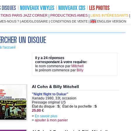
TIONS PARIS JAZZ CORNER
|
PRODUCTIONS AMIES
|
LIENS INTÉRESSANTS
|
MES-NOUS ?
|
AIDE/GLOSSAIRE
|
CONDITIONS DE VENTE
|
ENGLISH VERSION
à l'accueil
il y a 24 réponses
correspondant à votre requête:
le nom commence par
Mitchell
le prénom commence par
Billy
Al Cohn & Billy Mitchell
"Night flight to Dakar"
Xanadu 1980, 33t, occasion
Pressage original US
État du disque :
S
; État de la pochette :
S
25.00
€
>
En savoir plus
>
ajouter à mon panier