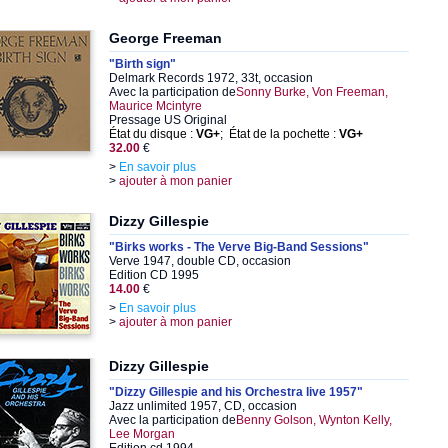
George Freeman
"Birth sign"
Delmark Records 1972, 33t, occasion
Avec la participation de
Sonny Burke, Von Freeman,
Maurice Mcintyre
Pressage US Original
État du disque :
VG+
; État de la pochette :
VG+
32.00
€
>
En savoir plus
>
ajouter à mon panier
Dizzy Gillespie
"Birks works - The Verve Big-Band Sessions"
Verve 1947, double CD, occasion
Edition CD 1995
14.00
€
>
En savoir plus
>
ajouter à mon panier
Dizzy Gillespie
"Dizzy Gillespie and his Orchestra live 1957"
Jazz unlimited 1957, CD, occasion
Avec la participation de
Benny Golson, Wynton Kelly,
Lee Morgan