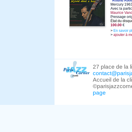
"Round Abou
Mercury 1963
Avec la parti
Maurice Van
Pressage or
État du disqu
100.00
€
>
En savoir p
>
ajouter à m
27 place de la 
contact@parisj
Accueil de la c
©parisjazzcorn
page