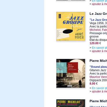
>
En savoir p
>
ajouter à m
Le Jazz Gr
"Le Jazz Gro
Vega 1956, 3
Avec la parti
Michelot, Fat
Pressage orig
groove
État du disqu
120.00
€
>
En savoir p
>
ajouter à m
Pierre Mic
"Round abou
Gitanes Jazz 
Avec la parti
Maurice Van
Digipack 200
8.00
€
>
En savoir p
>
ajouter à m
Pierre Mic