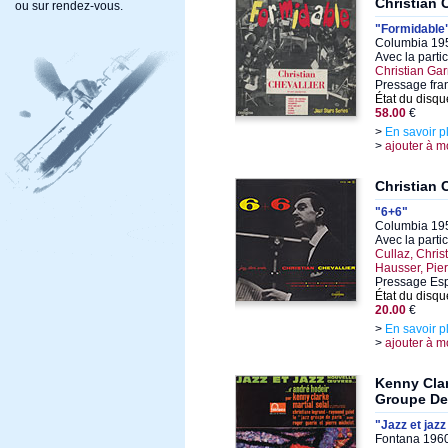
Christian 
ou sur rendez-vous.
"Formidable
Columbia 195
Avec la parti
Christian Gar
Pressage fran
État du disqu
58.00
€
>
En savoir p
>
ajouter à m
Christian 
"6+6"
Columbia 195
Avec la parti
Cullaz, Chris
Hausser, Pier
Pressage Es
État du disqu
20.00
€
>
En savoir p
>
ajouter à m
Kenny Clar
Groupe De 
"Jazz et jaz
Fontana 1960