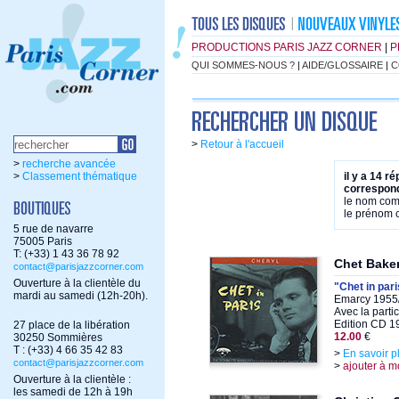
PRODUCTIONS PARIS JAZZ CORNER
|
P
QUI SOMMES-NOUS ?
|
AIDE/GLOSSAIRE
|
C
>
Retour à l'accueil
>
recherche avancée
>
Classement thématique
il y a 14 r
correspond
le nom co
le prénom
5 rue de navarre
75005 Paris
T: (+33) 1 43 36 78 92
Chet Bake
contact@parisjazzcorner.com
Ouverture à la clientèle du
"Chet in par
mardi au samedi (12h-20h).
Emarcy 1955/
Avec la parti
Edition CD 1
27 place de la libération
12.00
€
30250 Sommières
T : (+33) 4 66 35 42 83
>
En savoir p
contact@parisjazzcorner.com
>
ajouter à m
Ouverture à la clientèle :
les samedi de 12h à 19h