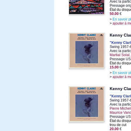
Avec la parti
Pressage orig
État du disqu
50.00
€
>
En savoir p
>
ajouter à m
Kenny Cla
"Kenny Clarke
Swing 1957-6
Avec la parti
Martial Sola
Pressage US
État du disqu
15.00
€
>
En savoir p
>
ajouter à m
Kenny Cla
"Kenny Clarke
Swing 1957-6
Avec la parti
Pierre Michel
Maurice Van
Pressage US
État du disqu
trou de cut
20.00
€