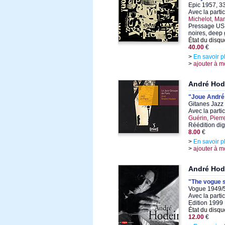
Epic 1957, 33
Avec la parti
Michelot, Mar
Pressage US 
noires, deep
État du disqu
40.00
€
>
En savoir p
>
ajouter à m
André Hode
"Joue André
Gitanes Jazz 
Avec la parti
Guérin, Pierr
Réédition di
8.00
€
>
En savoir p
>
ajouter à m
André Hod
"The vogue 
Vogue 1949/5
Avec la parti
Edition 1999
État du disqu
12.00
€