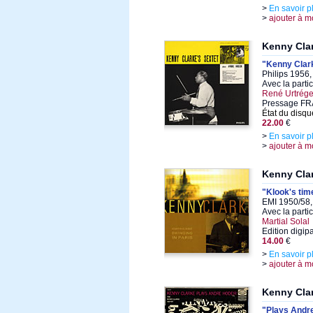
>
En savoir p
>
ajouter à m
Kenny Cla
"Kenny Clark
Philips 1956,
Avec la parti
René Urtrége
Pressage F
État du disqu
22.00
€
>
En savoir p
>
ajouter à m
Kenny Cla
"Klook's tim
EMI 1950/58,
Avec la parti
Martial Solal
Edition digi
14.00
€
>
En savoir p
>
ajouter à m
Kenny Cla
"Plays Andr