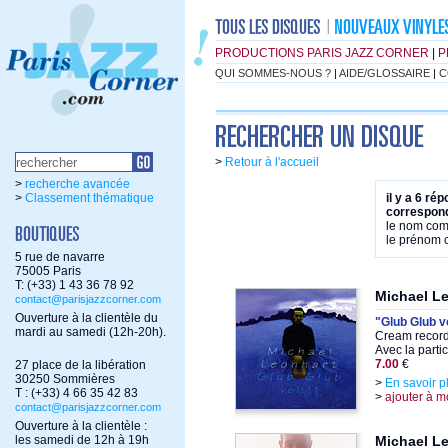
PRODUCTIONS PARIS JAZZ CORNER
|
P
QUI SOMMES-NOUS ?
|
AIDE/GLOSSAIRE
|
C
>
Retour à l'accueil
>
recherche avancée
>
Classement thématique
il y a 6 ré
correspond
le nom co
le prénom
5 rue de navarre
75005 Paris
T: (+33) 1 43 36 78 92
Michael L
contact@parisjazzcorner.com
Ouverture à la clientèle du
"Glub Glub v
mardi au samedi (12h-20h).
Cream record
Avec la parti
7.00
€
27 place de la libération
30250 Sommières
>
En savoir p
T : (+33) 4 66 35 42 83
>
ajouter à m
contact@parisjazzcorner.com
Ouverture à la clientèle :
les samedi de 12h à 19h
Michael L