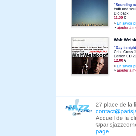
"Sounding ou
truth and so
Digipack
11.00
€
>
En savoir p
>
ajouter à m
Walt Weis
"Day in night
Criss Cross 
Edition CD 2
12.00
€
>
En savoir p
>
ajouter à m
27 place de la 
contact@parisj
Accueil de la c
©parisjazzcorn
page