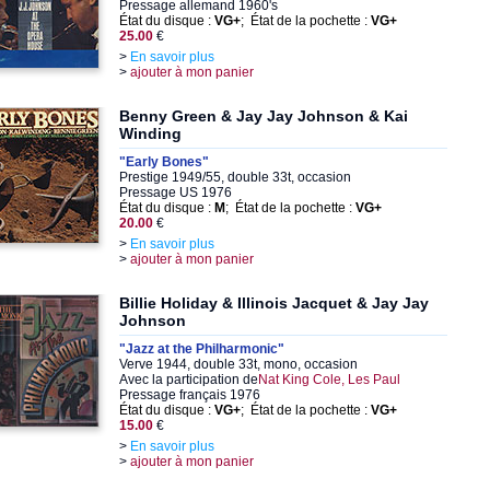
Pressage allemand 1960's
État du disque :
VG+
; État de la pochette :
VG+
25.00
€
>
En savoir plus
>
ajouter à mon panier
Benny Green & Jay Jay Johnson & Kai
Winding
"Early Bones"
Prestige 1949/55, double 33t, occasion
Pressage US 1976
État du disque :
M
; État de la pochette :
VG+
20.00
€
>
En savoir plus
>
ajouter à mon panier
Billie Holiday & Illinois Jacquet & Jay Jay
Johnson
"Jazz at the Philharmonic"
Verve 1944, double 33t, mono, occasion
Avec la participation de
Nat King Cole, Les Paul
Pressage français 1976
État du disque :
VG+
; État de la pochette :
VG+
15.00
€
>
En savoir plus
>
ajouter à mon panier