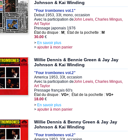
Johnson & Kai Winding
"Four trombones vol.1"
Debut 1953, 33t, mono, occasion
Avec la participation de
John Lewis, Charles Mingus,
Art Taylor
Pressage japonais 1976
État du disque :
M
; État de la pochette :
M
30.00
€
>
En savoir plus
>
ajouter à mon panier
Willie Dennis & Bennie Green & Jay Jay
Johnson & Kai Winding
"Four trombones vol.2"
America 1953, 33t, occasion
Avec la participation de
John Lewis, Charles Mingus,
Art Taylor
Pressage français 60's
État du disque :
VG+
; État de la pochette :
VG+
18.00
€
>
En savoir plus
>
ajouter à mon panier
Willie Dennis & Benny Green & Jay Jay
Johnson & Kai Winding
"Four trombones vol.2"
America 1953, 33t, occasion