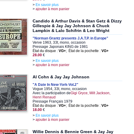
>
En savoir plus
>
ajouter à mon panier
Candido & Arthur Davis & Stan Getz & Dizzy
Gillespie & Jay Jay Johnson & Chuck
Lampkin & Lalo Schifrin & Leo Wright
"Norman Grantz presents J.A.T.P. in Europe"
Verve 1963, 33t, mono, occasion
Pressage Japonais KING de 1981
État du disque :
VG+
; État de la pochette :
VG+
28.00
€
>
En savoir plus
>
ajouter à mon panier
Al Cohn & Jay Jay Johnson
"A Date In New-York-Vol.2"
Vogue 1954, 33t, mono, occasion
Avec la participation de
Gigi Gryce, Milt Jackson,
Henri Renaud
Pressage Français 1979
État du disque :
VG+
; État de la pochette :
VG+
18.00
€
>
En savoir plus
>
ajouter à mon panier
Willie Dennis & Bennie Green & Jay Jay