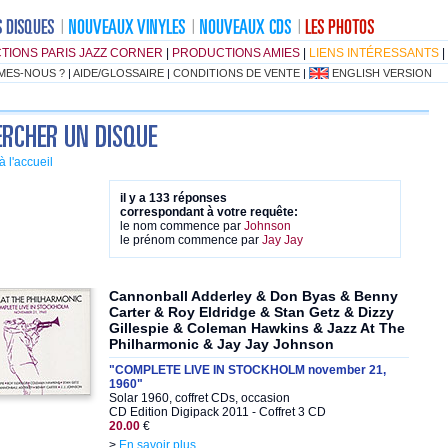
TIONS PARIS JAZZ CORNER
|
PRODUCTIONS AMIES
|
LIENS INTÉRESSANTS
|
MES-NOUS ?
|
AIDE/GLOSSAIRE
|
CONDITIONS DE VENTE
|
ENGLISH VERSION
à l'accueil
il y a 133 réponses
correspondant à votre requête:
le nom commence par
Johnson
le prénom commence par
Jay Jay
Cannonball Adderley & Don Byas & Benny
Carter & Roy Eldridge & Stan Getz & Dizzy
Gillespie & Coleman Hawkins & Jazz At The
Philharmonic & Jay Jay Johnson
"COMPLETE LIVE IN STOCKHOLM november 21,
1960"
Solar 1960, coffret CDs, occasion
CD Edition Digipack 2011 - Coffret 3 CD
20.00
€
>
En savoir plus