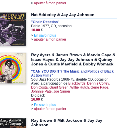
>
ajouter à mon panier
Nat Adderley & Jay Jay Johnson
"Chain Reaction"
Pablo 1977, CD, occasion
10.00
€
>
En savoir plus
>
ajouter à mon panier
Roy Ayers & James Brown & Marvin Gaye &
Isaac Hayes & Jay Jay Johnson & Quincy
Jones & Curtis Mayfield & Bobby Womack
"CAN YOU DIG IT ? The Music and Politics of Black
Action Films"
Soul Jazz Records 1968-75, double CD, occasion
Avec la participation de
Blackbyrds, Dennis Coffey,
Don Costa, Grant Green, Willie Hutch, Gene Page,
Johnnie Pate, Joe Simon
Digipack
16.00
€
>
En savoir plus
>
ajouter à mon panier
Ray Brown & Milt Jackson & Jay Jay
Johnson