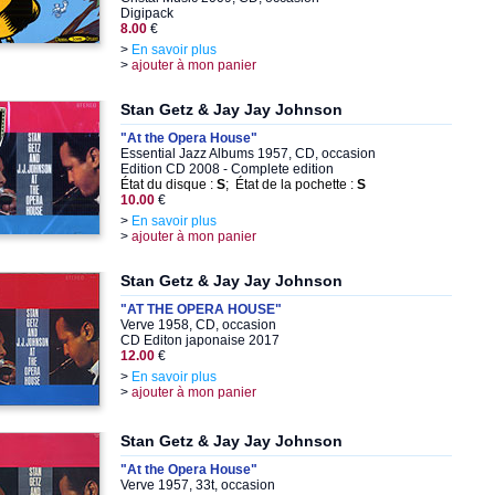
Digipack
8.00
€
>
En savoir plus
>
ajouter à mon panier
Stan Getz & Jay Jay Johnson
"At the Opera House"
Essential Jazz Albums 1957, CD, occasion
Edition CD 2008 - Complete edition
État du disque :
S
; État de la pochette :
S
10.00
€
>
En savoir plus
>
ajouter à mon panier
Stan Getz & Jay Jay Johnson
"AT THE OPERA HOUSE"
Verve 1958, CD, occasion
CD Editon japonaise 2017
12.00
€
>
En savoir plus
>
ajouter à mon panier
Stan Getz & Jay Jay Johnson
"At the Opera House"
Verve 1957, 33t, occasion