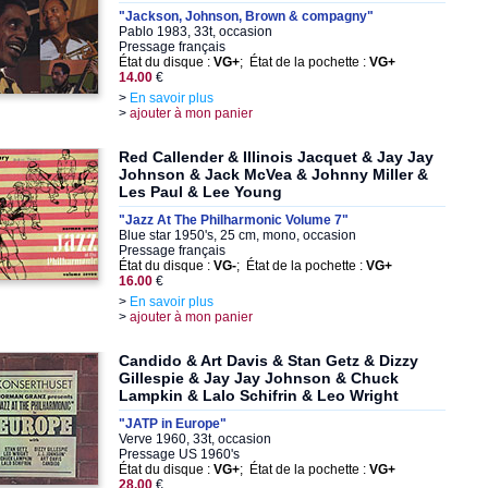
"Jackson, Johnson, Brown & compagny"
Pablo 1983, 33t, occasion
Pressage français
État du disque :
VG+
; État de la pochette :
VG+
14.00
€
>
En savoir plus
>
ajouter à mon panier
Red Callender & Illinois Jacquet & Jay Jay
Johnson & Jack McVea & Johnny Miller &
Les Paul & Lee Young
"Jazz At The Philharmonic Volume 7"
Blue star 1950's, 25 cm, mono, occasion
Pressage français
État du disque :
VG-
; État de la pochette :
VG+
16.00
€
>
En savoir plus
>
ajouter à mon panier
Candido & Art Davis & Stan Getz & Dizzy
Gillespie & Jay Jay Johnson & Chuck
Lampkin & Lalo Schifrin & Leo Wright
"JATP in Europe"
Verve 1960, 33t, occasion
Pressage US 1960's
État du disque :
VG+
; État de la pochette :
VG+
28.00
€