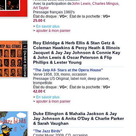
Avec la participation de
John Lewis, Charles Mingus,
Art Taylor
Pressage français 1960's
État du disque :
VG+
; État de la pochette :
VG+
25.00
€
>
En savoir plus
>
ajouter à mon panier
Roy Eldridge & Herb Ellis & Stan Getz &
Coleman Hawkins & Percy Heath & Illinois
Jacquet & Jay Jay Johnson & Connie Kay
& John Lewis & Oscar Peterson & Flip
Phillips & Lester Young
"The Jatp All- Stars at the Opera House"
Verve 1958, 33t, mono, occasion
Pressage US Original, label noir, deep groove,
trompettiste
État du disque :
VG+
; État de la pochette :
VG+
42.00
€
>
En savoir plus
>
ajouter à mon panier
Duke Ellington & Mahalia Jackson & Jay
Jay Johnson & Anita O'Day & Charlie Parker
& Sarah Vaughan
"The Jazz Birds"
Cristal Music 2009, CD, occasion