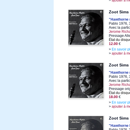
>
ajouter à m
Zoot Sims
"Hawthorne 
Pablo 1976, 
Avec la parti
Jerome Richa
Pressage Al
État du disqu
12.00
€
>
En savoir p
>
ajouter à m
Zoot Sims
"Hawthorne 
Pablo 1976, 
Avec la parti
Jerome Richa
Pressage ori
État du disqu
18.00
€
>
En savoir p
>
ajouter à m
Zoot Sims
"Hawthorne 
Pablo 1976, 