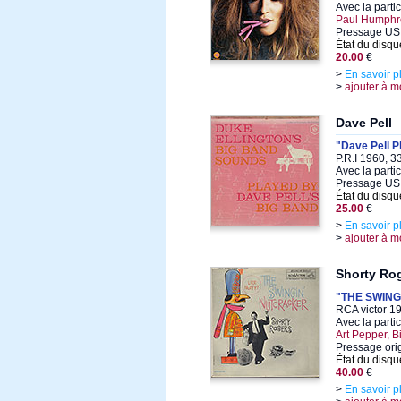
Avec la parti
Paul Humphre
Pressage US,
État du disqu
20.00
€
>
En savoir p
>
ajouter à m
Dave Pell
"Dave Pell P
P.R.I 1960, 3
Avec la parti
Pressage US
État du disqu
25.00
€
>
En savoir p
>
ajouter à m
Shorty Ro
"THE SWIN
RCA victor 1
Avec la parti
Art Pepper, Bi
Pressage ori
État du disqu
40.00
€
>
En savoir p