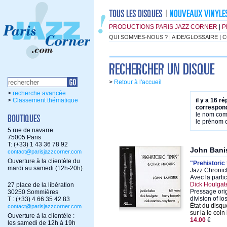
PRODUCTIONS PARIS JAZZ CORNER
|
P
QUI SOMMES-NOUS ?
|
AIDE/GLOSSAIRE
|
C
>
Retour à l'accueil
>
recherche avancée
>
Classement thématique
il y a 16 r
correspond
le nom co
le prénom
5 rue de navarre
75005 Paris
T: (+33) 1 43 36 78 92
John Bani
contact@parisjazzcorner.com
Ouverture à la clientèle du
"Prehistoric
mardi au samedi (12h-20h).
Jazz Chronic
Avec la parti
Dick Houlgat
27 place de la libération
Pressage orig
30250 Sommières
division of l
T : (+33) 4 66 35 42 83
État du disqu
contact@parisjazzcorner.com
sur la le coin 
Ouverture à la clientèle :
14.00
€
les samedi de 12h à 19h