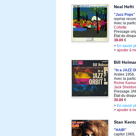
Neal Hefti
"Jazz Pops"
reprise recor
Avec la parti
Collette
Pressage ori
État du disqu
38.00
€
>
En savoir p
>
ajouter à m
Bill Holma
"In a JAZZ 
Andex 1958, 
Avec la parti
Richie Kamuc
Jack Sheldo
Pressage JA
État du disqu
30.00
€
>
En savoir p
>
ajouter à m
Stan Kent
"HAIR"
capitol 1969,