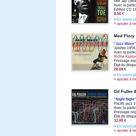
Vee Jay 1964
Avec la parti
Edition CD 1
8.00
€
>
En savoir p
>
ajouter à m
Med Flory
"Jazz Wave"
Jubilee 1956
Avec la parti
Richie Kamuc
Pressage esp
État du disqu
20.00
€
>
En savoir p
>
ajouter à m
Gil Fuller
"Night flight"
Pacific jazz 
Avec la parti
Pressage orig
État du disqu
32.00
€
>
En savoir p
>
ajouter à m