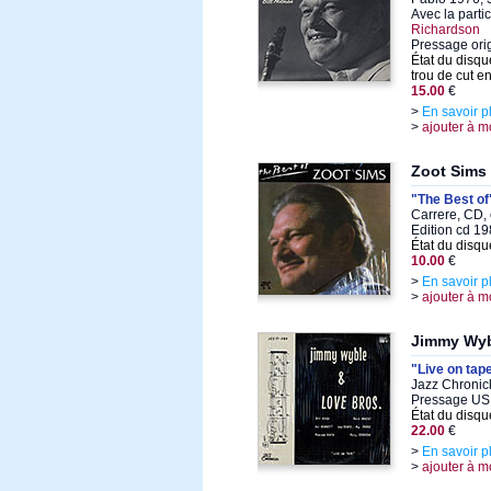
Avec la parti
Richardson
Pressage ori
État du disqu
trou de cut 
15.00
€
>
En savoir p
>
ajouter à m
Zoot Sims
"The Best of
Carrere, CD,
Edition cd 1
État du disqu
10.00
€
>
En savoir p
>
ajouter à m
Jimmy Wy
"Live on tap
Jazz Chronic
Pressage US,
État du disqu
22.00
€
>
En savoir p
>
ajouter à m