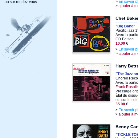
>
En savoir p
ou sur rendez-vous.
>
ajouter à m
Chet Bake
"Big Band"
Pacific jazz
Avec la parti
CD Edition
10.00
€
>
En savoir p
>
ajouter à m
Harry Bett
"The Jazz so
Choreo Recor
Avec la parti
Frank Rosoli
Pressage ori
État du disqu
cut sur le co
35.00
€
>
En savoir p
>
ajouter à m
Benny Car
"TICKLE TO