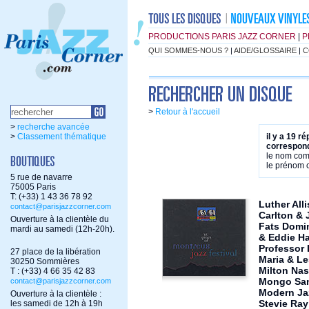
PRODUCTIONS PARIS JAZZ CORNER
|
P
QUI SOMMES-NOUS ?
|
AIDE/GLOSSAIRE
|
C
>
Retour à l'accueil
>
recherche avancée
>
Classement thématique
il y a 19 r
correspond
le nom co
le prénom
5 rue de navarre
75005 Paris
T: (+33) 1 43 36 78 92
Luther All
contact@parisjazzcorner.com
Carlton &
Ouverture à la clientèle du
Fats Domin
mardi au samedi (12h-20h).
& Eddie Ha
Professor 
27 place de la libération
Maria & L
30250 Sommières
Milton Na
T : (+33) 4 66 35 42 83
Mongo San
contact@parisjazzcorner.com
Modern Jaz
Ouverture à la clientèle :
Stevie Ra
les samedi de 12h à 19h