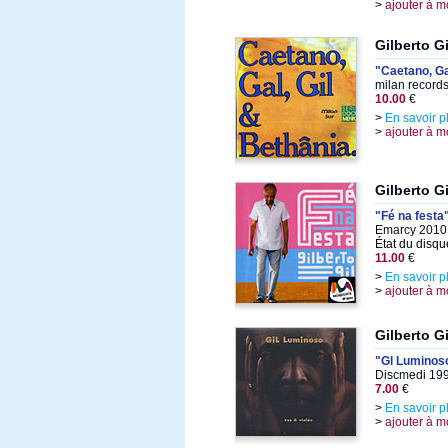
>
ajouter à m
Gilberto G
"Caetano, Ga
milan record
10.00
€
>
En savoir p
>
ajouter à m
Gilberto Gi
"Fé na festa
Emarcy 2010,
État du disqu
11.00
€
>
En savoir p
>
ajouter à m
Gilberto Gi
"Gl Luminos
Discmedi 199
7.00
€
>
En savoir p
>
ajouter à m