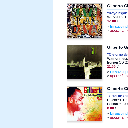
Gilberto Gi
"Kaya n'gan
WEA 2002, C
12.00
€
>
En savoir p
>
ajouter à m
Gilberto Gi
"O eterno d
Warner music
Edition CD 2
11.00
€
>
En savoir p
>
ajouter à m
Gilberto Gi
"O sol de Os
Discmedi 199
Edition cd 20
8.00
€
>
En savoir p
>
ajouter à m