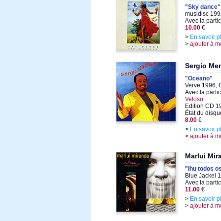
"Sky dance"
musidisc 199
Avec la parti
10.00
€
>
En savoir p
>
ajouter à m
Sergio Me
"Oceano"
Verve 1996, 
Avec la parti
Veloso
Edition CD 1
État du disqu
8.00
€
>
En savoir p
>
ajouter à m
Marlui Mir
"Ihu todos o
Blue Jackel 
Avec la parti
11.00
€
>
En savoir p
>
ajouter à m