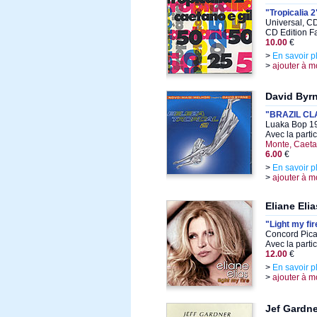
"Tropicalia 2
Universal, C
CD Edition F
10.00
€
>
En savoir p
>
ajouter à m
David Byr
"BRAZIL CL
Luaka Bop 19
Avec la parti
Monte, Caeta
6.00
€
>
En savoir p
>
ajouter à m
Eliane Elia
"Light my fir
Concord Pica
Avec la parti
12.00
€
>
En savoir p
>
ajouter à m
Jef Gardne