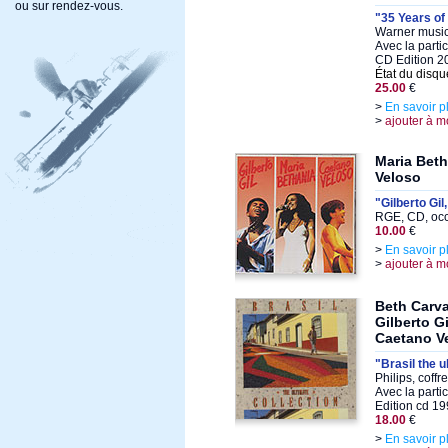
ou sur rendez-vous.
"35 Years of
Warner music,
Avec la parti
CD Edition 
État du disqu
25.00
€
>
En savoir p
>
ajouter à m
Maria Beth
Veloso
"Gilberto Gi
RGE, CD, oc
10.00
€
>
En savoir p
>
ajouter à m
Beth Carva
Gilberto G
Caetano V
"Brasil the u
Philips, coff
Avec la parti
Edition cd 1
18.00
€
>
En savoir p