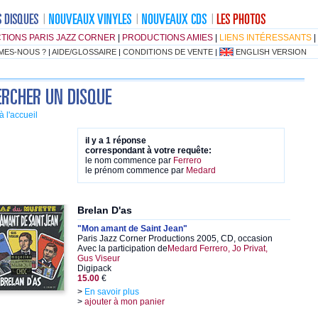
TIONS PARIS JAZZ CORNER
|
PRODUCTIONS AMIES
|
LIENS INTÉRESSANTS
|
MES-NOUS ?
|
AIDE/GLOSSAIRE
|
CONDITIONS DE VENTE
|
ENGLISH VERSION
à l'accueil
il y a 1 réponse
correspondant à votre requête:
le nom commence par
Ferrero
le prénom commence par
Medard
Brelan D'as
"Mon amant de Saint Jean"
Paris Jazz Corner Productions 2005, CD, occasion
Avec la participation de
Medard Ferrero, Jo Privat,
Gus Viseur
Digipack
15.00
€
>
En savoir plus
>
ajouter à mon panier