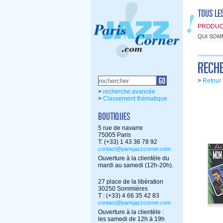
PRODUC
QUI SOM
>
Retour 
>
recherche avancée
>
Classement thématique
5 rue de navarre
75005 Paris
T: (+33) 1 43 36 78 92
contact@parisjazzcorner.com
Ouverture à la clientèle du
mardi au samedi (12h-20h).
27 place de la libération
30250 Sommières
T : (+33) 4 66 35 42 83
contact@parisjazzcorner.com
Ouverture à la clientèle :
les samedi de 12h à 19h