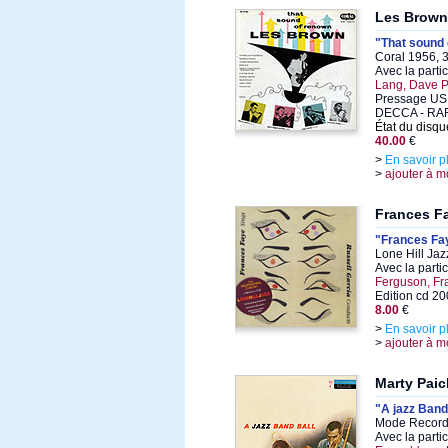
Les Brown
"That sound
Coral 1956, 
Avec la parti
Lang, Dave P
Pressage US 
DECCA - RA
État du disqu
40.00
€
>
En savoir p
>
ajouter à m
Frances Fa
"Frances Fay
Lone Hill Ja
Avec la parti
Ferguson, Fr
Edition cd 2
8.00
€
>
En savoir p
>
ajouter à m
Marty Paic
"A jazz Band
Mode Records
Avec la parti