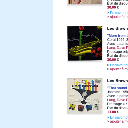
État du disqu
30.00
€
>
En savoir p
>
ajouter à m
Les Brown
"More from 
Coral 1956, 
Avec la parti
Lang, Dave P
Pressage ori
État du disqu
30.00
€
>
En savoir p
>
ajouter à m
Les Brown
"That sound
Jasmine 1956
Avec la parti
Lang, Dave P
Pressage UK
État du disqu
13.00
€
>
En savoir p
>
ajouter à m