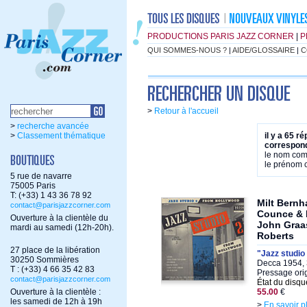
PRODUCTIONS PARIS JAZZ CORNER
|
P
QUI SOMMES-NOUS ?
|
AIDE/GLOSSAIRE
|
C
>
Retour à l'accueil
>
recherche avancée
>
Classement thématique
il y a 65 r
correspond
le nom co
le prénom
5 rue de navarre
75005 Paris
T: (+33) 1 43 36 78 92
Milt Bernh
contact@parisjazzcorner.com
Counce & 
Ouverture à la clientèle du
John Graa
mardi au samedi (12h-20h).
Roberts
27 place de la libération
"Jazz studio
30250 Sommières
Decca 1954, 
T : (+33) 4 66 35 42 83
Pressage ori
contact@parisjazzcorner.com
État du disqu
Ouverture à la clientèle :
55.00
€
les samedi de 12h à 19h
>
En savoir p