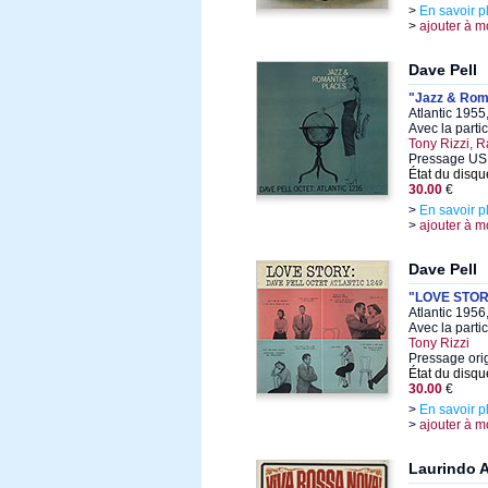
>
En savoir p
>
ajouter à m
Dave Pell
"Jazz & Rom
Atlantic 1955
Avec la parti
Tony Rizzi, 
Pressage US o
État du disqu
30.00
€
>
En savoir p
>
ajouter à m
Dave Pell
"LOVE STO
Atlantic 1956
Avec la parti
Tony Rizzi
Pressage ori
État du disqu
30.00
€
>
En savoir p
>
ajouter à m
Laurindo 