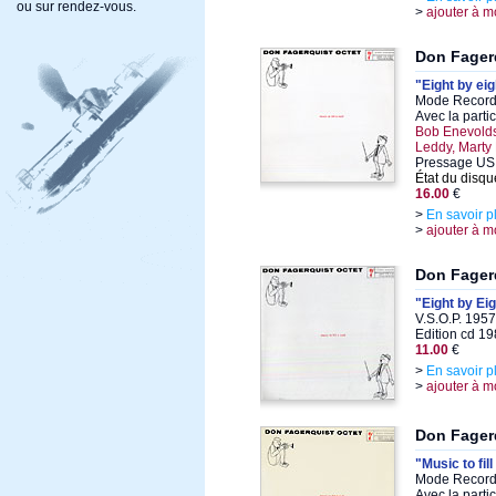
ou sur rendez-vous.
>
ajouter à m
Don Fager
"Eight by eig
Mode Records
Avec la parti
Bob Enevolds
Leddy, Marty
Pressage US
État du disqu
16.00
€
>
En savoir p
>
ajouter à m
Don Fager
"Eight by Ei
V.S.O.P. 195
Edition cd 1
11.00
€
>
En savoir p
>
ajouter à m
Don Fager
"Music to fill
Mode Records
Avec la parti