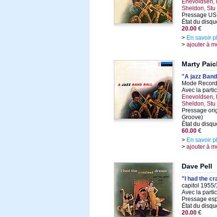
Enevoldsen, 
Sheldon, Stu
Pressage US
État du disqu
20.00
€
>
En savoir p
>
ajouter à m
Marty Paic
"A jazz Band
Mode Records
Avec la parti
Enevoldsen, 
Sheldon, Stu
Pressage orig
Groove)
État du disqu
60.00
€
>
En savoir p
>
ajouter à m
Dave Pell
"I had the c
capitol 1955/
Avec la parti
Pressage es
État du disqu
20.00
€