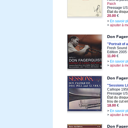
Paich
Pressage US
État du disqu
20.00
€
>
En savoir p
>
ajouter à m
Don Fager
"Portrait of 
Fresh Sound 
Edition 2005
11.00
€
>
En savoir p
>
ajouter à m
Don Fagerq
"Sessions L
Calliope 1958
Pressage US
État du disqu
trou de cut en
18.00
€
>
En savoir p
>
ajouter à m
Don Fagerq