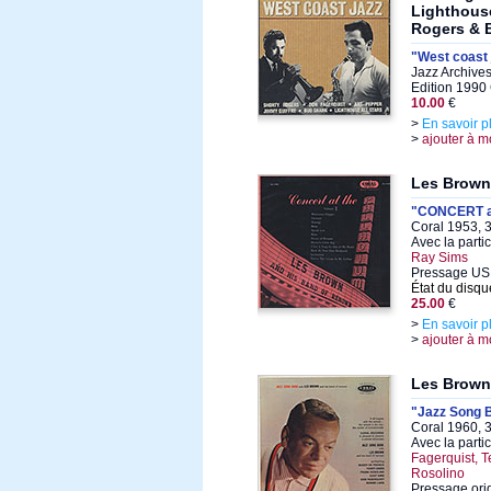
Lighthouse
Rogers & 
"West coast 
Jazz Archive
Edition 1990
10.00
€
>
En savoir p
>
ajouter à m
Les Brown
"CONCERT at
Coral 1953, 
Avec la parti
Ray Sims
Pressage US
État du disqu
25.00
€
>
En savoir p
>
ajouter à m
Les Brown
"Jazz Song 
Coral 1960, 
Avec la parti
Fagerquist, T
Rosolino
Pressage ori