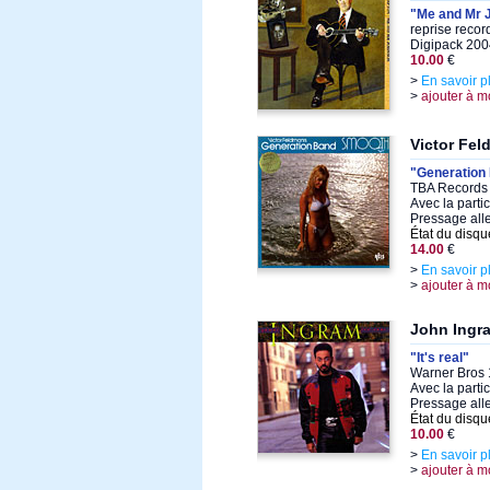
"Me and Mr 
reprise recor
Digipack 200
10.00
€
>
En savoir p
>
ajouter à m
Victor Fe
"Generation
TBA Records 
Avec la parti
Pressage al
État du disqu
14.00
€
>
En savoir p
>
ajouter à m
John Ingr
"It's real"
Warner Bros 
Avec la parti
Pressage al
État du disqu
10.00
€
>
En savoir p
>
ajouter à m