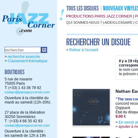
PRODUCTIONS PARIS JAZZ CORNER
|
P
QUI SOMMES-NOUS ?
|
AIDE/GLOSSAIRE
|
C
>
Retour à l'accueil
>
recherche avancée
>
Classement thématique
il y a 19 r
correspond
le nom co
le prénom
5 rue de navarre
75005 Paris
T: (+33) 1 43 36 78 92
Nathan Ea
contact@parisjazzcorner.com
Ouverture à la clientèle du
"The new co
mardi au samedi (12h-20h).
concord reco
Digipack
État du disqu
27 place de la libération
9.00
€
30250 Sommières
T : (+33) 4 66 35 42 83
>
En savoir p
contact@parisjazzcorner.com
>
ajouter à m
Ouverture à la clientèle :
les samedi de 12h à 19h