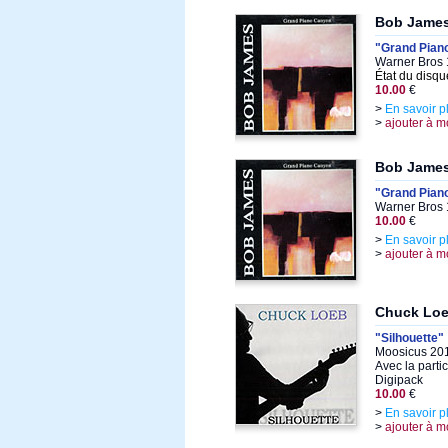
Bob Jame
"Grand Pian
Warner Bros 
État du disqu
10.00
€
>
En savoir p
>
ajouter à m
Bob Jame
"Grand Pian
Warner Bros 
10.00
€
>
En savoir p
>
ajouter à m
Chuck Lo
"Silhouette"
Moosicus 201
Avec la parti
Digipack
10.00
€
>
En savoir p
>
ajouter à m