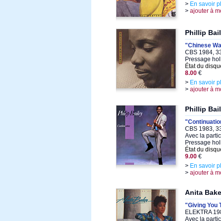
>
En savoir p
>
ajouter à m
Phillip Bai
"Chinese Wa
CBS 1984, 33
Pressage hol
État du disqu
8.00
€
>
En savoir p
>
ajouter à m
Phillip Bai
"Continuatio
CBS 1983, 33
Avec la parti
Pressage hol
État du disqu
9.00
€
>
En savoir p
>
ajouter à m
Anita Bake
"Giving You 
ELEKTRA 1988
Avec la parti