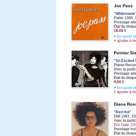
Joe Pass
"Whitestone
Pablo 1985, 
Pressage al
État du disqu
18.00
€
>
En savoir p
>
ajouter à m
Pointer Si
"So Excited 
Planet Recor
Avec la parti
Pressage al
État du disqu
9.00
€
>
En savoir p
>
ajouter à m
Diana Ros
"Red Hot"
EMI 1987, 33
Avec la parti
Eric Gale, C
Pressage hol
État du disqu