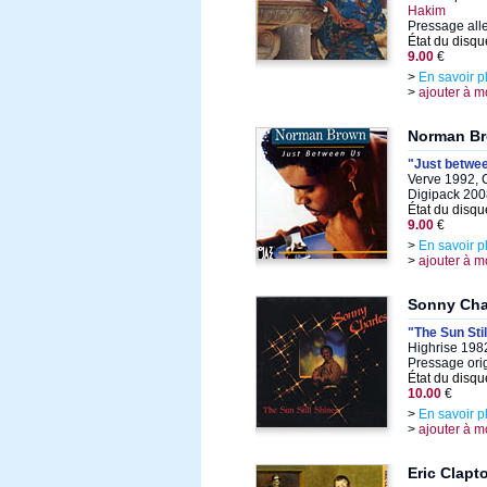
Hakim
Pressage al
État du disqu
9.00
€
>
En savoir p
>
ajouter à m
Norman B
"Just betwe
Verve 1992, 
Digipack 200
État du disqu
9.00
€
>
En savoir p
>
ajouter à m
Sonny Cha
"The Sun Sti
Highrise 1982
Pressage ori
État du disqu
10.00
€
>
En savoir p
>
ajouter à m
Eric Clapt