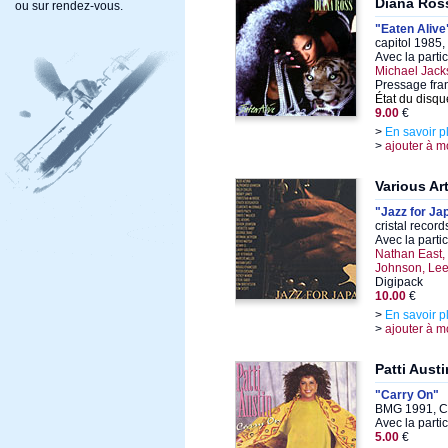
Diana Ros
ou sur rendez-vous.
"Eaten Alive
capitol 1985,
Avec la parti
Michael Jack
Pressage fra
État du disqu
9.00
€
>
En savoir p
>
ajouter à m
Various Art
"Jazz for Ja
cristal recor
Avec la parti
Nathan East,
Johnson, Lee
Digipack
10.00
€
>
En savoir p
>
ajouter à m
Patti Austi
"Carry On"
BMG 1991, C
Avec la parti
5.00
€