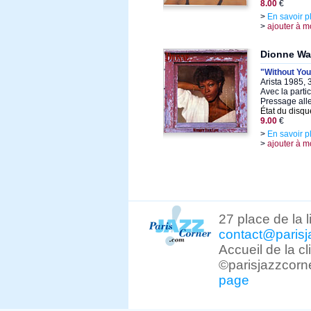
8.00
€
>
En savoir p
>
ajouter à m
Dionne Wa
"Without You
Arista 1985, 
Avec la parti
Pressage al
État du disqu
9.00
€
>
En savoir p
>
ajouter à m
27 place de la 
contact@parisj
Accueil de la c
©parisjazzcorn
page