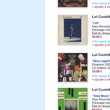
>
En savoir p
>
ajouter à m
Lol Coxhil
"Lid"
Ictus Records
Pressage Orig
État du disqu
50.00
€
>
En savoir p
>
ajouter à m
Lol Coxhil
"More togeth
Emanem 2000
CD Edition 2
10.00
€
>
En savoir p
>
ajouter à m
Lol Coxhil
"Slow Music
Pipe Records
Pressage orig
État du disqu
60.00
€