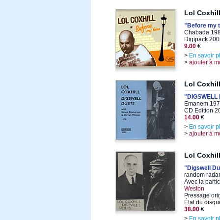
Lol Coxhil
"Before my 
Chabada 198
Digipack 200
9.00
€
>
En savoir p
>
ajouter à m
Lol Coxhil
"DIGSWELL
Emanem 1978
CD Edition 2
14.00
€
>
En savoir p
>
ajouter à m
Lol Coxhil
"Digswell Du
random radar
Avec la parti
Weston
Pressage ori
État du disqu
38.00
€
>
En savoir p