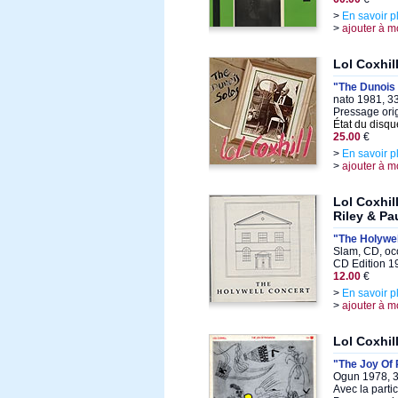
>
En savoir p
>
ajouter à m
Lol Coxhil
"The Dunois
nato 1981, 33
Pressage orig
État du disqu
25.00
€
>
En savoir p
>
ajouter à m
Lol Coxhi
Riley & Pa
"The Holywel
Slam, CD, oc
CD Edition 1
12.00
€
>
En savoir p
>
ajouter à m
Lol Coxhil
"The Joy Of 
Ogun 1978, 3
Avec la parti