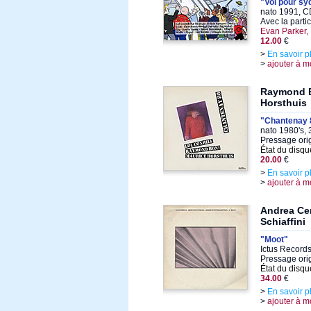
"Vol pour syd
nato 1991, C
Avec la parti
Evan Parker,
12.00
€
>
En savoir p
>
ajouter à m
Raymond B
Horsthuis
"Chantenay 
nato 1980's, 
Pressage orig
État du disqu
20.00
€
>
En savoir p
>
ajouter à m
Andrea Cen
Schiaffini
"Moot"
Ictus Records
Pressage orig
État du disqu
34.00
€
>
En savoir p
>
ajouter à m