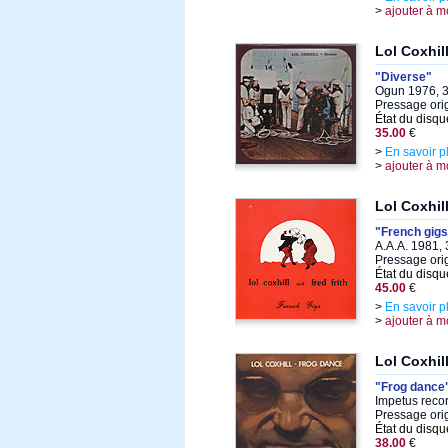
>
ajouter à m
Lol Coxhil
"Diverse"
Ogun 1976, 3
Pressage orig
État du disqu
35.00
€
>
En savoir p
>
ajouter à m
Lol Coxhill
"French gigs
A.A.A. 1981, 
Pressage ori
État du disqu
45.00
€
>
En savoir p
>
ajouter à m
Lol Coxhil
"Frog dance
Impetus reco
Pressage ori
État du disqu
38.00
€