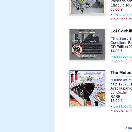
Pressage ori
État du disqu
65.00
€
>
En savoir p
>
ajouter à m
Lol Coxhill
"The Story S
Cuneiform Re
CD Ediiton 2
14.00
€
>
En savoir p
>
ajouter à m
The Melod
"Hello! we m
nato 1987, C
Avec la parti
Lol Coxhill
RARE
15.00
€
>
En savoir p
>
ajouter à m
2 p