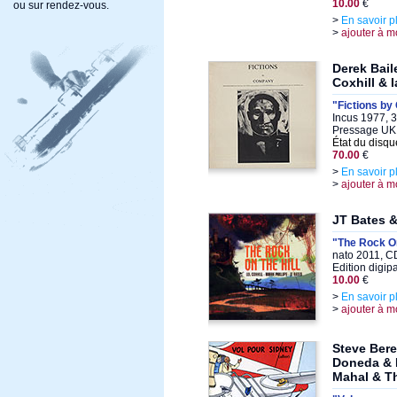
10.00
€
ou sur rendez-vous.
>
En savoir p
>
ajouter à m
Derek Bail
Coxhill & 
"Fictions b
Incus 1977, 3
Pressage UK 
État du disqu
70.00
€
>
En savoir p
>
ajouter à m
JT Bates &
"The Rock On
nato 2011, C
Edition digip
10.00
€
>
En savoir p
>
ajouter à m
Steve Bere
Doneda & E
Mahal & T