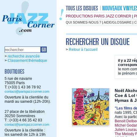
PRODUCTIONS PARIS JAZZ CORNER
|
P
QUI SOMMES-NOUS ?
|
AIDE/GLOSSAIRE
|
C
>
Retour à l'accueil
>
recherche avancée
>
Classement thématique
il y a 22 r
correspond
le nom co
le prénom
5 rue de navarre
75005 Paris
T: (+33) 1 43 36 78 92
Noël Akcho
contact@parisjazzcorner.com
Coe & Lol 
Ouverture à la clientèle du
Hymas & J
mardi au samedi (12h-20h).
"Les films de
27 place de la libération
nato 1995, C
30250 Sommières
Avec la parti
T : (+33) 4 66 35 42 83
Benoit Delbe
contact@parisjazzcorner.com
Michel Godard
Julien Loura
Ouverture à la clientèle :
The Melody F
les samedi de 12h à 19h