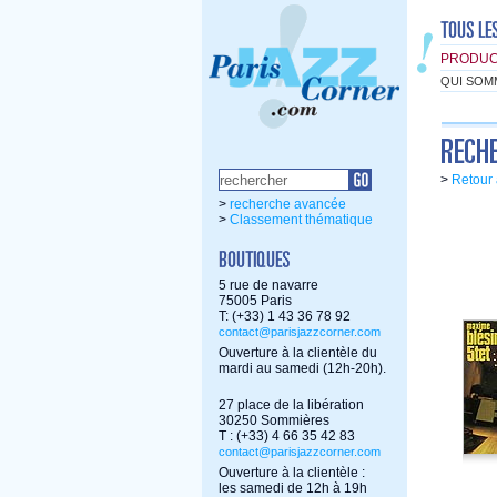
PRODUC
QUI SOM
>
Retour 
>
recherche avancée
>
Classement thématique
5 rue de navarre
75005 Paris
T: (+33) 1 43 36 78 92
contact@parisjazzcorner.com
Ouverture à la clientèle du
mardi au samedi (12h-20h).
27 place de la libération
30250 Sommières
T : (+33) 4 66 35 42 83
contact@parisjazzcorner.com
Ouverture à la clientèle :
les samedi de 12h à 19h