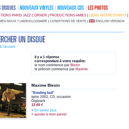
TIONS PARIS JAZZ CORNER
|
PRODUCTIONS AMIES
|
LIENS INTÉRESSANTS
|
MES-NOUS ?
|
AIDE/GLOSSAIRE
|
CONDITIONS DE VENTE
|
ENGLISH VERSION
à l'accueil
il y a 1 réponse
correspondant à votre requête:
le nom commence par
Blesin
le prénom commence par
Maxime
Maxime Blesin
"Bowling ball"
igloo 2002, CD, occasion
Digipack
12.00
€
>
En savoir plus
>
ajouter à mon panier