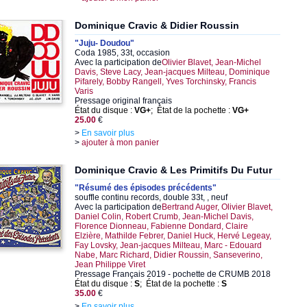
Dominique Cravic & Didier Roussin
"Juju- Doudou"
Coda 1985, 33t, occasion
Avec la participation de
Olivier Blavet, Jean-Michel
Davis, Steve Lacy, Jean-jacques Milteau, Dominique
Pifarely, Bobby Rangell, Yves Torchinsky, Francis
Varis
Pressage original français
État du disque :
VG+
; État de la pochette :
VG+
25.00
€
>
En savoir plus
>
ajouter à mon panier
Dominique Cravic & Les Primitifs Du Futur
"Résumé des épisodes précédents"
souffle continu records, double 33t, , neuf
Avec la participation de
Bertrand Auger, Olivier Blavet,
Daniel Colin, Robert Crumb, Jean-Michel Davis,
Florence Dionneau, Fabienne Dondard, Claire
Elzière, Mathilde Febrer, Daniel Huck, Hervé Legeay,
Fay Lovsky, Jean-jacques Milteau, Marc - Edouard
Nabe, Marc Richard, Didier Roussin, Sanseverino,
Jean Philippe Viret
Pressage Français 2019 - pochette de CRUMB 2018
État du disque :
S
; État de la pochette :
S
35.00
€
>
En savoir plus