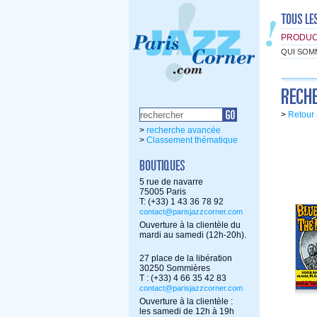
PRODUC
QUI SOM
>
Retour 
>
recherche avancée
>
Classement thématique
5 rue de navarre
75005 Paris
T: (+33) 1 43 36 78 92
contact@parisjazzcorner.com
Ouverture à la clientèle du
mardi au samedi (12h-20h).
27 place de la libération
30250 Sommières
T : (+33) 4 66 35 42 83
contact@parisjazzcorner.com
Ouverture à la clientèle :
les samedi de 12h à 19h