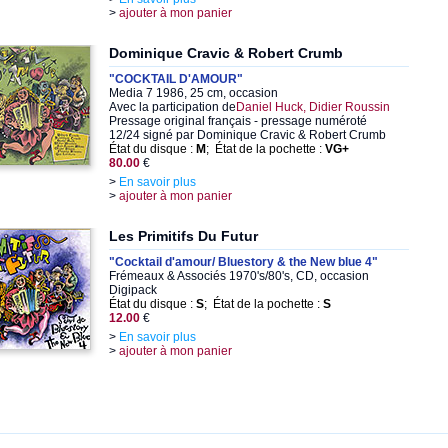
>
ajouter à mon panier
Dominique Cravic & Robert Crumb
"COCKTAIL D'AMOUR"
Media 7 1986, 25 cm, occasion
Avec la participation de
Daniel Huck, Didier Roussin
Pressage original français - pressage numéroté
12/24 signé par Dominique Cravic & Robert Crumb
État du disque :
M
; État de la pochette :
VG+
80.00
€
>
En savoir plus
>
ajouter à mon panier
Les Primitifs Du Futur
"Cocktail d'amour/ Bluestory & the New blue 4"
Frémeaux & Associés 1970's/80's, CD, occasion
Digipack
État du disque :
S
; État de la pochette :
S
12.00
€
>
En savoir plus
>
ajouter à mon panier