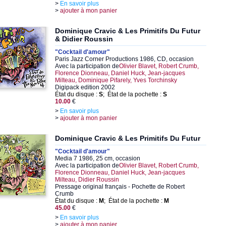
>
En savoir plus
>
ajouter à mon panier
Dominique Cravic & Les Primitifs Du Futur
& Didier Roussin
"Cocktail d'amour"
Paris Jazz Corner Productions 1986, CD, occasion
Avec la participation de
Olivier Blavet, Robert Crumb,
Florence Dionneau, Daniel Huck, Jean-jacques
Milteau, Dominique Pifarely, Yves Torchinsky
Digipack edition 2002
État du disque :
S
; État de la pochette :
S
10.00
€
>
En savoir plus
>
ajouter à mon panier
Dominique Cravic & Les Primitifs Du Futur
"Cocktail d'amour"
Media 7 1986, 25 cm, occasion
Avec la participation de
Olivier Blavet, Robert Crumb,
Florence Dionneau, Daniel Huck, Jean-jacques
Milteau, Didier Roussin
Pressage original français - Pochette de Robert
Crumb
État du disque :
M
; État de la pochette :
M
45.00
€
>
En savoir plus
>
ajouter à mon panier