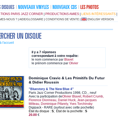
TIONS PARIS JAZZ CORNER
|
PRODUCTIONS AMIES
|
LIENS INTÉRESSANTS
|
MES-NOUS ?
|
AIDE/GLOSSAIRE
|
CONDITIONS DE VENTE
|
ENGLISH VERSION
à l'accueil
il y a 7 réponses
correspondant à votre requête:
le nom commence par
Blavet
le prénom commence par
Olivier
Dominique Cravic & Les Primitifs Du Futur
& Didier Roussin
"Bluestory & The New Blue 4"
Paris Jazz Corner Productions 1998, CD, , neuf
Avec la participation de
Olivier Blavet, Robert Crumb,
Florence Dionneau, Daniel Huck, Jean-jacques
Milteau, Dominique Pifarely, Yves Torchinsky
Digipack - RARE (surtout avec cette pochette)
État du disque :
S
; État de la pochette :
S
20.00
€