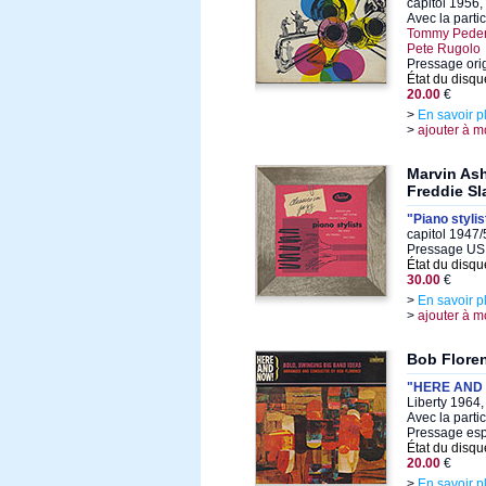
capitol 1956,
Avec la parti
Tommy Peders
Pete Rugolo
Pressage ori
État du disqu
20.00
€
>
En savoir p
>
ajouter à m
Marvin Ash
Freddie Sl
"Piano stylis
capitol 1947
Pressage US 
État du disqu
30.00
€
>
En savoir p
>
ajouter à m
Bob Flore
"HERE AND
Liberty 1964,
Avec la parti
Pressage es
État du disqu
20.00
€
>
En savoir p