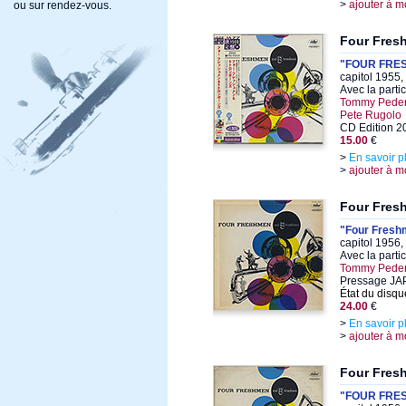
>
ajouter à m
ou sur rendez-vous.
Four Fres
"FOUR FRE
capitol 1955
Avec la parti
Tommy Peders
Pete Rugolo
CD Edition 2
15.00
€
>
En savoir p
>
ajouter à m
Four Fres
"Four Fresh
capitol 1956,
Avec la parti
Tommy Peders
Pressage J
État du disqu
24.00
€
>
En savoir p
>
ajouter à m
Four Fres
"FOUR FRE