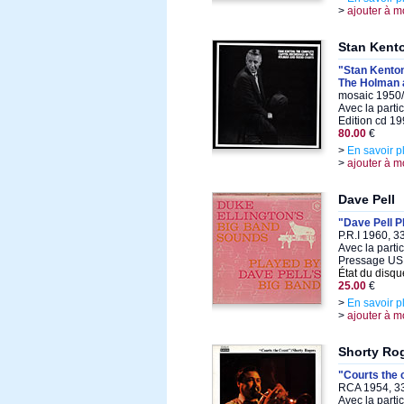
>
ajouter à m
Stan Kent
"Stan Kenton
The Holman 
mosaic 1950/
Avec la parti
Edition cd 19
80.00
€
>
En savoir p
>
ajouter à m
Dave Pell
"Dave Pell P
P.R.I 1960, 3
Avec la parti
Pressage US
État du disqu
25.00
€
>
En savoir p
>
ajouter à m
Shorty Ro
"Courts the 
RCA 1954, 33
Avec la parti