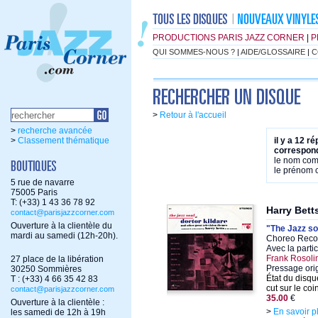
PRODUCTIONS PARIS JAZZ CORNER
|
P
QUI SOMMES-NOUS ?
|
AIDE/GLOSSAIRE
|
C
>
Retour à l'accueil
>
recherche avancée
>
Classement thématique
il y a 12 r
correspond
le nom co
le prénom
5 rue de navarre
75005 Paris
T: (+33) 1 43 36 78 92
Harry Bett
contact@parisjazzcorner.com
Ouverture à la clientèle du
"The Jazz so
mardi au samedi (12h-20h).
Choreo Recor
Avec la parti
Frank Rosoli
27 place de la libération
Pressage ori
30250 Sommières
État du disqu
T : (+33) 4 66 35 42 83
cut sur le co
contact@parisjazzcorner.com
35.00
€
Ouverture à la clientèle :
>
En savoir p
les samedi de 12h à 19h