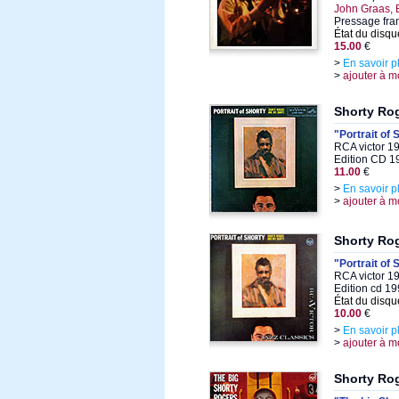
John Graas, 
Pressage fra
État du disqu
15.00
€
>
En savoir p
>
ajouter à m
Shorty Ro
"Portrait of 
RCA victor 1
Edition CD 1
11.00
€
>
En savoir p
>
ajouter à m
Shorty Ro
"Portrait of 
RCA victor 19
Edition cd 1
État du disqu
10.00
€
>
En savoir p
>
ajouter à m
Shorty Ro