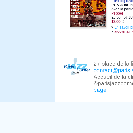
"The big Sh
RCA victor 1
Avec la parti
Pepper
Edition cd 1
12.00
€
>
En savoir p
>
ajouter à m
27 place de la 
contact@parisj
Accueil de la c
©parisjazzcorn
page