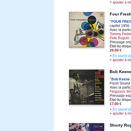
>
ajouter à m
Four Fres
"FOUR FRE
capitol 1956,
Avec la parti
Tommy Peders
Pete Rugolo
Pressage ori
État du disqu
20.00
€
>
En savoir p
>
ajouter à m
Bob Keen
"Bob Keene 
Fresh Sound 
Avec la parti
Ferguson, Bi
Pressage es
État du disqu
17.00
€
>
En savoir p
>
ajouter à m
Shorty Ro