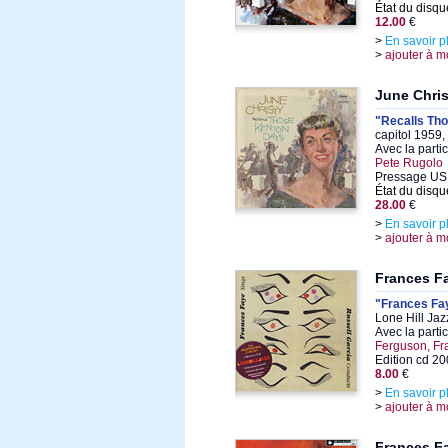
État du disqu
12.00
€
>
En savoir p
>
ajouter à m
June Chris
"Recalls Th
capitol 1959,
Avec la parti
Pete Rugolo
Pressage US
État du disqu
28.00
€
>
En savoir p
>
ajouter à m
Frances Fa
"Frances Fay
Lone Hill Ja
Avec la parti
Ferguson, Fr
Edition cd 2
8.00
€
>
En savoir p
>
ajouter à m
Frances F