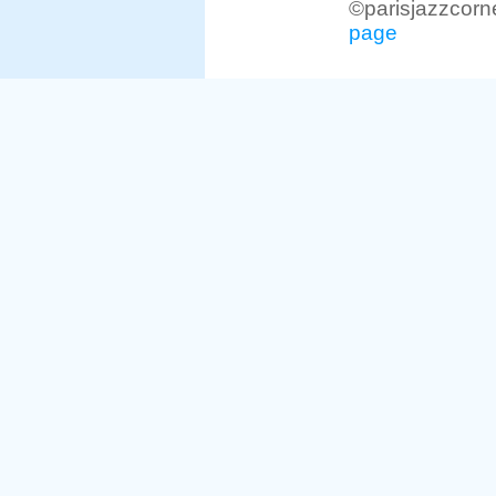
©parisjazzcorn
page