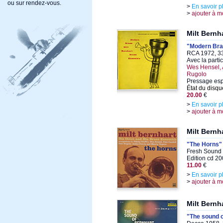
ou sur rendez-vous.
>
En savoir p
>
ajouter à m
Milt Bernh
"Modern Br
RCA 1972, 33
Avec la parti
Wes Hensel, 
Rugolo
Pressage es
État du disqu
20.00
€
>
En savoir p
>
ajouter à m
Milt Bernh
"The Horns"
Fresh Sound 
Edition cd 2
11.00
€
>
En savoir p
>
ajouter à m
Milt Bernh
"The sound o