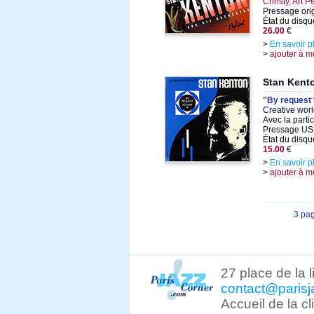
Christy, Art 
Pressage ori
État du disqu
26.00
€
>
En savoir p
>
ajouter à m
Stan Kent
"By request 
Creative worl
Avec la parti
Pressage US,
État du disqu
15.00
€
>
En savoir p
>
ajouter à m
3 pa
27 place de la 
contact@parisj
Accueil de la c