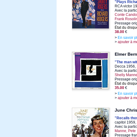
"Plays Rich
RCA victor 1
Avec la parti
Conte Candoli
Frank Rosoli
Pressage ori
État du disqu
38.00
€
>
En savoir p
>
ajouter à m
Elmer Bern
"The man wit
Decca 1956, 
Avec la parti
Shelly Manne
Pressage ori
État du disqu
35.00
€
>
En savoir p
>
ajouter à m
June Chris
"Recalls th
capitol 1959,
Avec la parti
Manne, Pete
Pressage fran