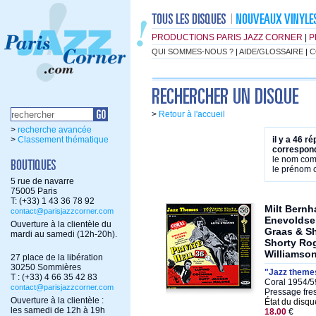
PRODUCTIONS PARIS JAZZ CORNER
|
P
QUI SOMMES-NOUS ?
|
AIDE/GLOSSAIRE
|
C
>
Retour à l'accueil
>
recherche avancée
>
Classement thématique
il y a 46 r
correspond
le nom co
le prénom
5 rue de navarre
75005 Paris
T: (+33) 1 43 36 78 92
Milt Bern
contact@parisjazzcorner.com
Enevoldse
Ouverture à la clientèle du
Graas & S
mardi au samedi (12h-20h).
Shorty Ro
Williamso
27 place de la libération
30250 Sommières
"Jazz themes
T : (+33) 4 66 35 42 83
Coral 1954/59
contact@parisjazzcorner.com
Pressage fre
Ouverture à la clientèle :
État du disqu
les samedi de 12h à 19h
18.00
€