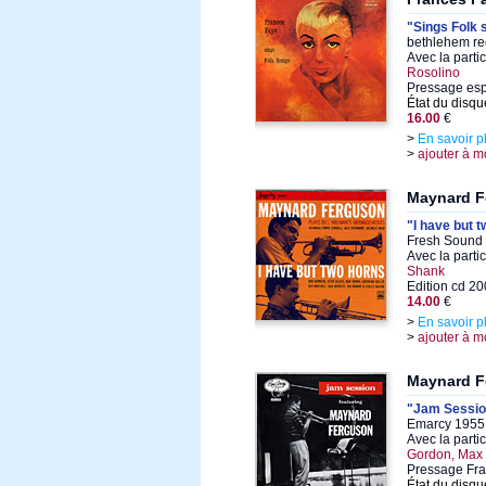
"Sings Folk 
bethlehem re
Avec la parti
Rosolino
Pressage esp
État du disqu
16.00
€
>
En savoir p
>
ajouter à m
Maynard F
"I have but 
Fresh Sound 
Avec la parti
Shank
Edition cd 2
14.00
€
>
En savoir p
>
ajouter à m
Maynard F
"Jam Sessio
Emarcy 1955,
Avec la parti
Gordon, Max 
Pressage Fra
État du disqu