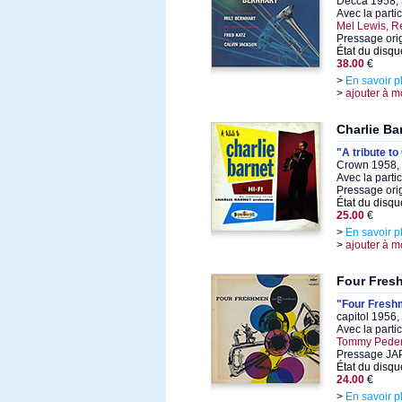
Decca 1958, 
Avec la parti
Mel Lewis, R
Pressage ori
État du disqu
38.00
€
>
En savoir p
>
ajouter à m
Charlie Ba
"A tribute to
Crown 1958, 
Avec la parti
Pressage ori
État du disqu
25.00
€
>
En savoir p
>
ajouter à m
Four Fres
"Four Fresh
capitol 1956,
Avec la parti
Tommy Peders
Pressage J
État du disqu
24.00
€
>
En savoir p