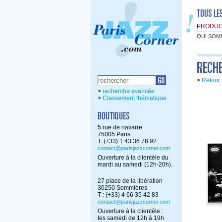
PRODUC
QUI SOM
>
Retour 
>
recherche avancée
>
Classement thématique
5 rue de navarre
75005 Paris
T: (+33) 1 43 36 78 92
contact@parisjazzcorner.com
Ouverture à la clientèle du
mardi au samedi (12h-20h).
27 place de la libération
30250 Sommières
T : (+33) 4 66 35 42 83
contact@parisjazzcorner.com
Ouverture à la clientèle :
les samedi de 12h à 19h