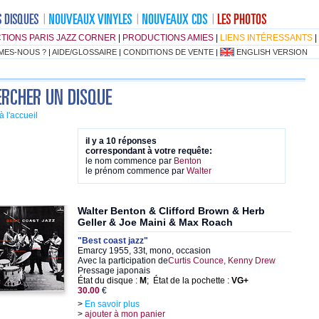
TIONS PARIS JAZZ CORNER
|
PRODUCTIONS AMIES
|
LIENS INTÉRESSANTS
|
MES-NOUS ?
|
AIDE/GLOSSAIRE
|
CONDITIONS DE VENTE
|
ENGLISH VERSION
à l'accueil
il y a 10 réponses
correspondant à votre requête:
le nom commence par
Benton
le prénom commence par
Walter
Walter Benton & Clifford Brown & Herb
Geller & Joe Maini & Max Roach
"Best coast jazz"
Emarcy 1955, 33t, mono, occasion
Avec la participation de
Curtis Counce, Kenny Drew
Pressage japonais
État du disque :
M
; État de la pochette :
VG+
30.00
€
>
En savoir plus
>
ajouter à mon panier