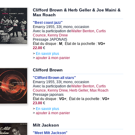
Clifford Brown & Herb Geller & Joe Maini &
Max Roach
"Best coast jazz"
Emarcy 1955, 33t, mono, occasion
Avec la participation de
Walter Benton, Curtis
Counce, Kenny Drew
Pressage JAPONAIS
État du disque :
M
; État de la pochette :
VG+
22.00
€
>
En savoir plus
>
ajouter à mon panier
Clifford Brown
"Clifford Brown all stars"
Emarcy 1955, 33t, mono, occasion
Avec la participation de
Walter Benton, Curtis
Counce, Kenny Drew, Herb Geller, Max Roach
Pressage japonais
État du disque :
VG+
; État de la pochette :
VG+
23.00
€
>
En savoir plus
>
ajouter à mon panier
Milt Jackson
"Meet Milt Jackson"