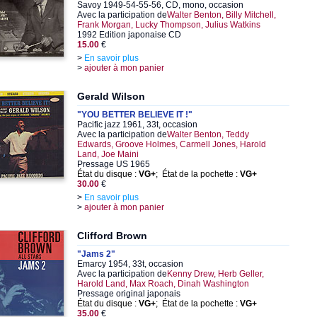
Savoy 1949-54-55-56, CD, mono, occasion
Avec la participation de
Walter Benton, Billy Mitchell,
Frank Morgan, Lucky Thompson, Julius Watkins
1992 Edition japonaise CD
15.00
€
>
En savoir plus
>
ajouter à mon panier
Gerald Wilson
"YOU BETTER BELIEVE IT !"
Pacific jazz 1961, 33t, occasion
Avec la participation de
Walter Benton, Teddy
Edwards, Groove Holmes, Carmell Jones, Harold
Land, Joe Maini
Pressage US 1965
État du disque :
VG+
; État de la pochette :
VG+
30.00
€
>
En savoir plus
>
ajouter à mon panier
Clifford Brown
"Jams 2"
Emarcy 1954, 33t, occasion
Avec la participation de
Kenny Drew, Herb Geller,
Harold Land, Max Roach, Dinah Washington
Pressage original japonais
État du disque :
VG+
; État de la pochette :
VG+
35.00
€