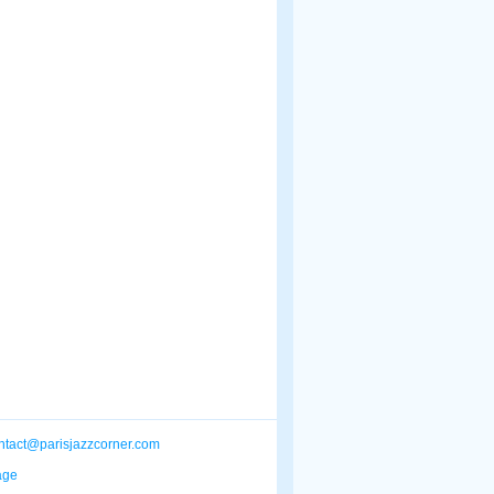
ntact@parisjazzcorner.com
age