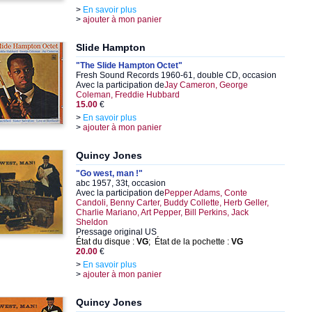
>
En savoir plus
>
ajouter à mon panier
Slide Hampton
"The Slide Hampton Octet"
Fresh Sound Records 1960-61, double CD, occasion
Avec la participation de
Jay Cameron, George
Coleman, Freddie Hubbard
15.00
€
>
En savoir plus
>
ajouter à mon panier
Quincy Jones
"Go west, man !"
abc 1957, 33t, occasion
Avec la participation de
Pepper Adams, Conte
Candoli, Benny Carter, Buddy Collette, Herb Geller,
Charlie Mariano, Art Pepper, Bill Perkins, Jack
Sheldon
Pressage original US
État du disque :
VG
; État de la pochette :
VG
20.00
€
>
En savoir plus
>
ajouter à mon panier
Quincy Jones