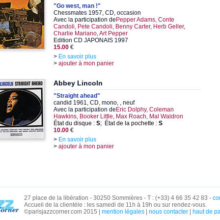
"Go west, man !"
Chessmates 1957, CD, occasion
Avec la participation de
Pepper Adams, Conte
Candoli, Pete Candoli, Benny Carter, Herb Geller,
Charlie Mariano, Art Pepper
Edition CD JAPONAIS 1997
15.00
€
>
En savoir plus
>
ajouter à mon panier
Abbey Lincoln
"Straight ahead"
candid 1961, CD, mono, , neuf
Avec la participation de
Eric Dolphy, Coleman
Hawkins, Booker Little, Max Roach, Mal Waldron
État du disque :
S
; État de la pochette :
S
10.00
€
>
En savoir plus
>
ajouter à mon panier
27 place de la libération - 30250 Sommières - T : (+33) 4 66 35 42 83 -
co
Accueil de la clientèle : les samedi de 11h à 19h ou sur rendez-vous.
©parisjazzcorner.com 2015 |
mention légales
|
nous contacter
|
haut de p