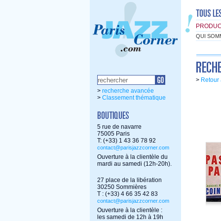
PRODUC
QUI SOM
>
Retour 
>
recherche avancée
>
Classement thématique
5 rue de navarre
75005 Paris
T: (+33) 1 43 36 78 92
contact@parisjazzcorner.com
Ouverture à la clientèle du
mardi au samedi (12h-20h).
27 place de la libération
30250 Sommières
T : (+33) 4 66 35 42 83
contact@parisjazzcorner.com
Ouverture à la clientèle :
les samedi de 12h à 19h