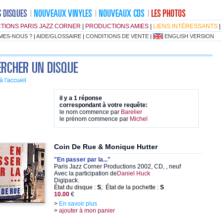
TIONS PARIS JAZZ CORNER
|
PRODUCTIONS AMIES
|
LIENS INTÉRESSANTS
|
MES-NOUS ?
|
AIDE/GLOSSAIRE
|
CONDITIONS DE VENTE
|
ENGLISH VERSION
à l'accueil
il y a 1 réponse
correspondant à votre requête:
le nom commence par
Barelier
le prénom commence par
Michel
Coin De Rue & Monique Hutter
"En passer par la..."
Paris Jazz Corner Productions 2002, CD, , neuf
Avec la participation de
Daniel Huck
Digipack.
État du disque :
S
; État de la pochette :
S
10.00
€
>
En savoir plus
>
ajouter à mon panier