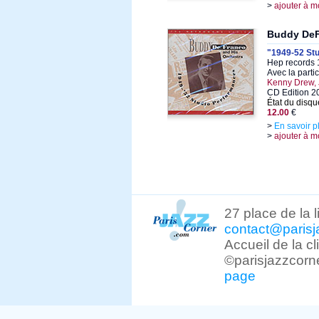
>
ajouter à m
Buddy De
"1949-52 St
Hep records 
Avec la parti
Kenny Drew, 
CD Edition 2
État du disqu
12.00
€
>
En savoir p
>
ajouter à m
27 place de la 
contact@parisj
Accueil de la c
©parisjazzcorn
page