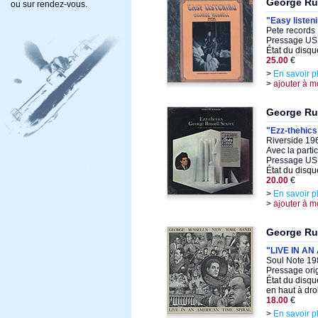
George Ru
ou sur rendez-vous.
"Easy listen
Pete records 
Pressage US 
État du disqu
25.00
€
>
En savoir p
>
ajouter à m
George Ru
"Ezz-thehics
Riverside 196
Avec la parti
Pressage US
État du disqu
20.00
€
>
En savoir p
>
ajouter à m
George Ru
"LIVE IN A
Soul Note 19
Pressage orig
État du disqu
en haut à dro
18.00
€
>
En savoir p