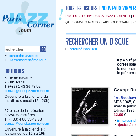
PRODUCTIONS PARIS JAZZ CORNER
|
P
QUI SOMMES-NOUS ?
|
AIDE/GLOSSAIRE
|
C
>
Retour à l'accueil
>
recherche avancée
>
Classement thématique
il y a 5 ré
correspond
le nom co
le prénom
5 rue de navarre
75005 Paris
T: (+33) 1 43 36 78 92
George Ru
contact@parisjazzcorner.com
Ouverture à la clientèle du
"At Beethove
mardi au samedi (12h-20h).
MPS 1965, C
Avec la parti
Edition 1998
27 place de la libération
12.00
€
30250 Sommières
T : (+33) 4 66 35 42 83
>
En savoir p
contact@parisjazzcorner.com
>
ajouter à m
Ouverture à la clientèle :
les samedi de 12h à 19h