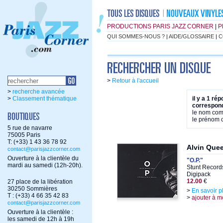
PRODUCTIONS PARIS JAZZ CORNER
|
P
QUI SOMMES-NOUS ?
|
AIDE/GLOSSAIRE
|
C
>
Retour à l'accueil
>
recherche avancée
>
Classement thématique
il y a 1 ré
correspond
le nom co
le prénom
5 rue de navarre
75005 Paris
T: (+33) 1 43 36 78 92
Alvin Que
contact@parisjazzcorner.com
Ouverture à la clientèle du
"O.P."
mardi au samedi (12h-20h).
Stunt Record
Digipack
12.00
€
27 place de la libération
30250 Sommières
>
En savoir p
T : (+33) 4 66 35 42 83
>
ajouter à m
contact@parisjazzcorner.com
Ouverture à la clientèle :
les samedi de 12h à 19h