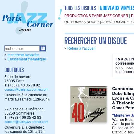
PRODUCTIONS PARIS JAZZ CORNER
|
P
QUI SOMMES-NOUS ?
|
AIDE/GLOSSAIRE
|
C
>
Retour à l'accueil
>
recherche avancée
>
Classement thématique
il y a 263 
correspond
le nom co
le prénom
5 rue de navarre
75005 Paris
T: (+33) 1 43 36 78 92
Cannonbal
contact@parisjazzcorner.com
Duke Ellin
Ouverture à la clientèle du
Lyons & C
mardi au samedi (12h-20h).
& Theloni
Oscar Pet
27 place de la libération
30250 Sommières
"Monterey Ja
T : (+33) 4 66 35 42 83
Warner Bros 1
contact@parisjazzcorner.com
Avec la parti
Ouverture à la clientèle :
Edition cd 1
les samedi de 12h à 19h
État du disqu