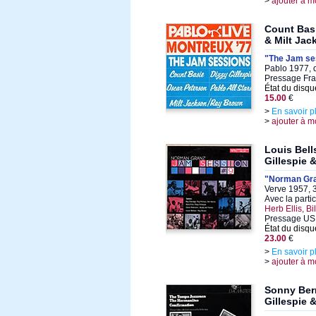
>
ajouter à m
Count Basi
& Milt Jac
"The Jam ses
Pablo 1977, 
Pressage Fra
État du disqu
15.00
€
>
En savoir p
>
ajouter à m
Louis Bell
Gillespie 
"Norman Gra
Verve 1957, 
Avec la parti
Herb Ellis, Bi
Pressage US
État du disqu
23.00
€
>
En savoir p
>
ajouter à m
Sonny Ber
Gillespie 