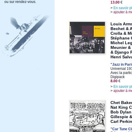
ou sur rendez-vous.
13.00
€
>
En savoir p
>
ajouter à m
Louis Arm
Bechet & A
Crolla & M
Stéphane 
Michel Leg
Meunier & 
& Django 
Henri Salv
"Jazz in Pari
Universal 19
Avec la parti
Digipack
8.00
€
>
En savoir p
>
ajouter à m
Chet Baker
Nat King C
Bob Dylan
Gillespie 
Carl Perki
"Car Tune C