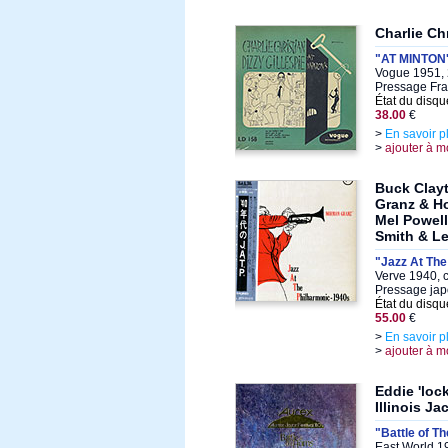
Charlie Chr
"AT MINTON
Vogue 1951, 
Pressage Fra
État du disqu
38.00
€
>
En savoir p
>
ajouter à m
Buck Clayt
Granz & H
Mel Powell
Smith & L
"Jazz At The
Verve 1940, c
Pressage japo
État du disqu
55.00
€
>
En savoir p
>
ajouter à m
Eddie 'loc
Illinois J
"Battle of T
East World 19