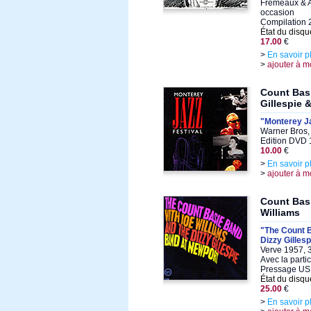
Frémeaux & A
occasion
Compilation 
État du disqu
17.00
€
>
En savoir p
>
ajouter à m
Count Basi
Gillespie &
"Monterey Ja
Warner Bros,
Edition DVD
10.00
€
>
En savoir p
>
ajouter à m
Count Basi
Williams
"The Count 
Dizzy Gilles
Verve 1957, 
Avec la parti
Pressage US -
État du disqu
25.00
€
>
En savoir p