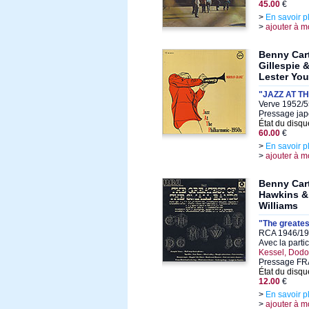
45.00
€
>
En savoir p
>
ajouter à m
Benny Car
Gillespie 
Lester Yo
"JAZZ AT T
Verve 1952/55
Pressage jap
État du disqu
60.00
€
>
En savoir p
>
ajouter à m
Benny Cart
Hawkins &
Williams
"The greates
RCA 1946/194
Avec la parti
Kessel, Dod
Pressage FRA
État du disqu
12.00
€
>
En savoir p
>
ajouter à m