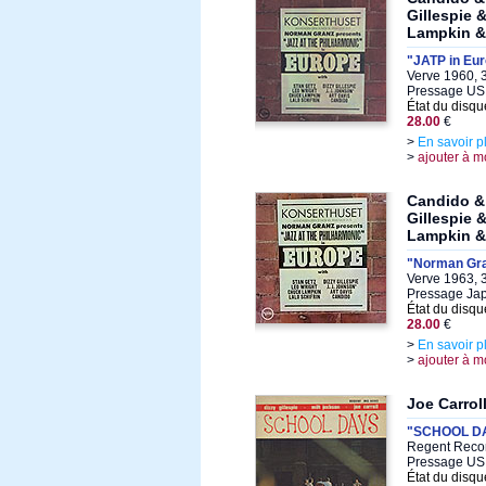
Gillespie
Lampkin & 
"JATP in Eu
Verve 1960, 3
Pressage US
État du disqu
28.00
€
>
En savoir p
>
ajouter à m
Candido & 
Gillespie
Lampkin & 
"Norman Gran
Verve 1963, 
Pressage Ja
État du disqu
28.00
€
>
En savoir p
>
ajouter à m
Joe Carrol
"SCHOOL DA
Regent Recor
Pressage US 
État du disqu