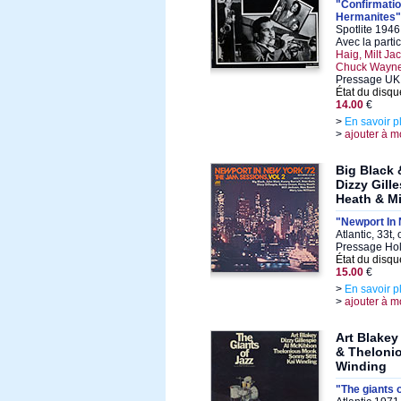
"Confirmati
Hermanites"
Spotlite 1946
Avec la parti
Haig, Milt Jac
Chuck Wayn
Pressage UK
État du disqu
14.00
€
>
En savoir p
>
ajouter à m
Big Black 
Dizzy Gill
Heath & Mi
"Newport In
Atlantic, 33t,
Pressage Hol
État du disqu
15.00
€
>
En savoir p
>
ajouter à m
Art Blakey
& Thelonio
Winding
"The giants o