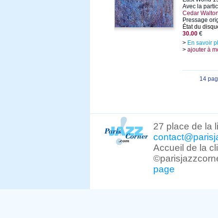
Avec la parti
Cedar Walto
Pressage orig
État du disqu
30.00
€
>
En savoir p
>
ajouter à m
14 pag
27 place de la 
contact@parisj
Accueil de la c
©parisjazzcorn
page