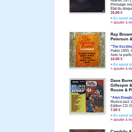
Atlantic 1971
Pressage ori
État du disqu
35.00
€
>
En savoir p
>
ajouter à m
Ray Brown 
Peterson &
"The Exciting
Pablo 1955, 
Avec la parti
10.00
€
>
En savoir p
>
ajouter à m
Dave Burre
Gillespie 
Rouse & P
"Alan Dougla
Musica jazz 
Edition CD 2
7.00
€
>
En savoir p
>
ajouter à m
Candido & 