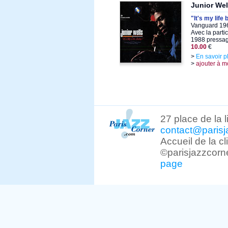
Junior Wel
"It's my life
Vanguard 196
Avec la parti
1988 pressa
10.00
€
>
En savoir p
>
ajouter à m
27 place de la 
contact@parisj
Accueil de la c
©parisjazzcorn
page