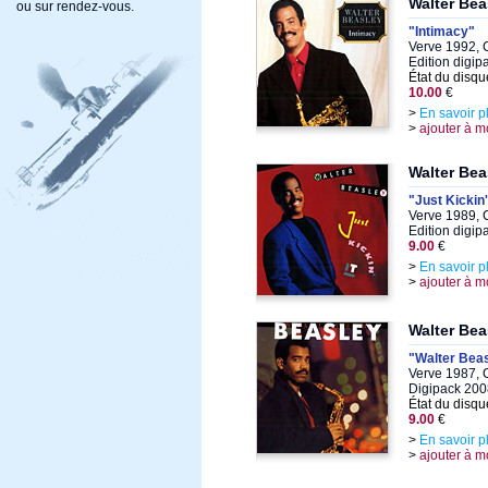
Walter Bea
ou sur rendez-vous.
"Intimacy"
Verve 1992, 
Edition digi
État du disqu
10.00
€
>
En savoir p
>
ajouter à m
Walter Bea
"Just Kickin'
Verve 1989, 
Edition digi
9.00
€
>
En savoir p
>
ajouter à m
Walter Bea
"Walter Bea
Verve 1987, 
Digipack 200
État du disqu
9.00
€
>
En savoir p
>
ajouter à m