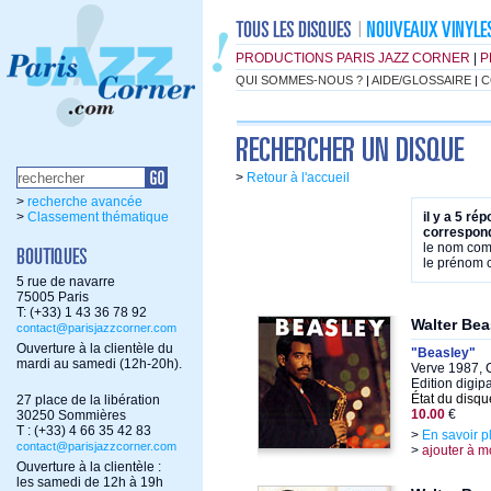
PRODUCTIONS PARIS JAZZ CORNER
|
P
QUI SOMMES-NOUS ?
|
AIDE/GLOSSAIRE
|
C
>
Retour à l'accueil
>
recherche avancée
>
Classement thématique
il y a 5 ré
correspond
le nom co
le prénom
5 rue de navarre
75005 Paris
T: (+33) 1 43 36 78 92
Walter Bea
contact@parisjazzcorner.com
Ouverture à la clientèle du
"Beasley"
mardi au samedi (12h-20h).
Verve 1987, 
Edition digi
État du disqu
27 place de la libération
10.00
€
30250 Sommières
T : (+33) 4 66 35 42 83
>
En savoir p
contact@parisjazzcorner.com
>
ajouter à m
Ouverture à la clientèle :
les samedi de 12h à 19h