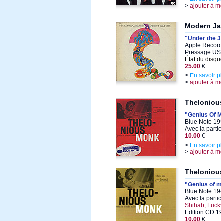
>
ajouter à m
Modern Ja
"Under the 
Apple Record
Pressage US
État du disqu
25.00
€
>
En savoir p
>
ajouter à m
Theloniou
"Genius Of M
Blue Note 19
Avec la parti
10.00
€
>
En savoir p
>
ajouter à m
Theloniou
"Genius of 
Blue Note 19
Avec la parti
Shihab, Luc
Edition CD 1
10.00
€