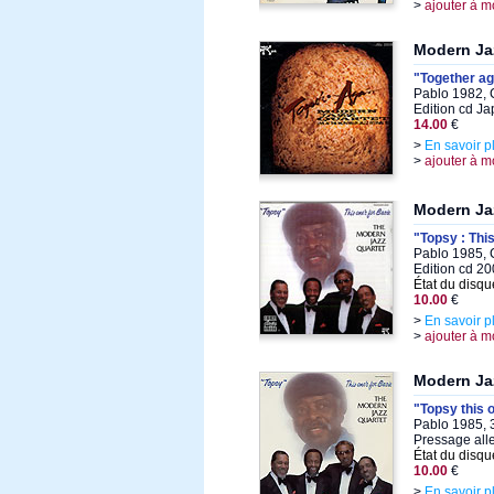
>
ajouter à m
Modern Ja
"Together ag
Pablo 1982, 
Edition cd J
14.00
€
>
En savoir p
>
ajouter à m
Modern Ja
"Topsy : Thi
Pablo 1985, C
Edition cd 2
État du disqu
10.00
€
>
En savoir p
>
ajouter à m
Modern Ja
"Topsy this o
Pablo 1985, 
Pressage al
État du disqu
10.00
€
>
En savoir p