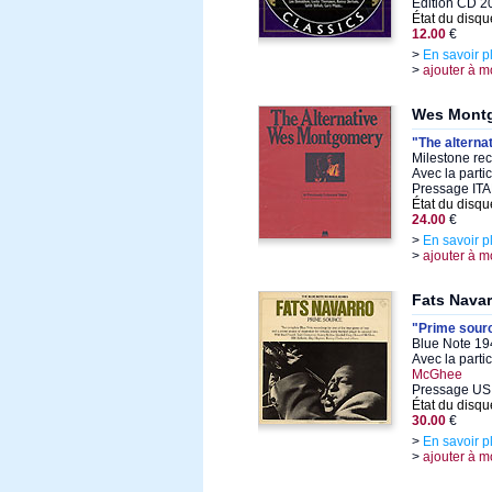
Edition CD 2
État du disqu
12.00
€
>
En savoir p
>
ajouter à m
Wes Mont
"The altern
Milestone rec
Avec la parti
Pressage IT
État du disqu
24.00
€
>
En savoir p
>
ajouter à m
Fats Navar
"Prime sour
Blue Note 19
Avec la parti
McGhee
Pressage US
État du disqu
30.00
€
>
En savoir p
>
ajouter à m