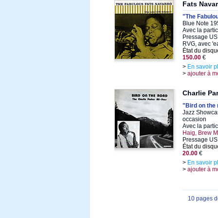
Fats Navar
"The Fabulo
Blue Note 19
Avec la parti
Pressage US 
RVG, avec 'ea
État du disqu
150.00
€
>
En savoir p
>
ajouter à m
Charlie Pa
"Bird on the
Jazz Showcas
occasion
Avec la parti
Haig, Brew 
Pressage US
État du disqu
20.00
€
>
En savoir p
>
ajouter à m
10 pages 