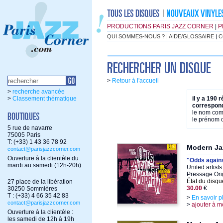
PRODUCTIONS PARIS JAZZ CORNER
|
P
QUI SOMMES-NOUS ?
|
AIDE/GLOSSAIRE
|
C
>
Retour à l'accueil
>
recherche avancée
>
Classement thématique
il y a 190 
correspond
le nom co
le prénom
5 rue de navarre
75005 Paris
T: (+33) 1 43 36 78 92
Modern Ja
contact@parisjazzcorner.com
Ouverture à la clientèle du
"Odds again
mardi au samedi (12h-20h).
United artist
Pressage Ori
État du disqu
27 place de la libération
30.00
€
30250 Sommières
T : (+33) 4 66 35 42 83
>
En savoir p
contact@parisjazzcorner.com
>
ajouter à m
Ouverture à la clientèle :
les samedi de 12h à 19h