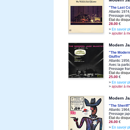
Modern Ja
"The Last C
Atlantic 1974
Pressage ori
État du disqu
28.00
€
>
En savoir p
>
ajouter à m
Modern Ja
"The Modern 
Giuffre"
Atlantic 1956
Avec la parti
Pressage fran
État du disqu
25.00
€
>
En savoir p
>
ajouter à m
Modern Ja
"The Sheriff
Atlantic 1964
Pressage jap
État du disqu
26.00
€
>
En savoir p