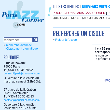
PRODUCTIONS PARIS JAZZ CORNER
|
P
QUI SOMMES-NOUS ?
|
AIDE/GLOSSAIRE
|
C
>
Retour à l'accueil
>
recherche avancée
>
Classement thématique
il y a 59 r
correspond
le nom co
le prénom
5 rue de navarre
75005 Paris
T: (+33) 1 43 36 78 92
contact@parisjazzcorner.com
Ouverture à la clientèle du
3 pa
mardi au samedi (12h-20h).
27 place de la libération
30250 Sommières
T : (+33) 4 66 35 42 83
contact@parisjazzcorner.com
Ouverture à la clientèle :
les samedi de 12h à 19h