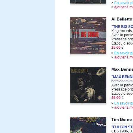
>
En savoir p
>
ajouter à m
Al Belletto
"THE BIG S
King records
Avec la parti
Pressage ori
État du disqu
25.00
€
>
En savoir p
>
ajouter à m
Max Benne
"MAX BENNE
bethlehem re
Avec la parti
Pressage ori
État du disqu
45.00
€
>
En savoir p
>
ajouter à m
Tim Berne
"FULTON S
CBS 1986, 33