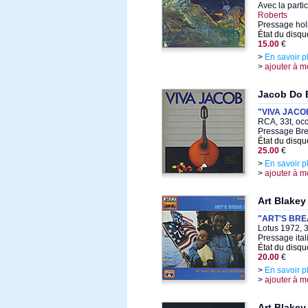
Avec la parti
Roberts
Pressage hol
État du disqu
15.00
€
>
En savoir p
>
ajouter à m
Jacob Do 
"VIVA JACO
RCA, 33t, oc
Pressage Bre
État du disqu
25.00
€
>
En savoir p
>
ajouter à m
Art Blakey
"ART'S BRE
Lotus 1972, 3
Pressage ita
État du disqu
20.00
€
>
En savoir p
>
ajouter à m
Art Blakey