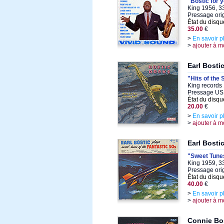
"Bostic for 
King 1956, 3
Pressage ori
État du disqu
35.00
€
>
En savoir p
>
ajouter à m
Earl Bosti
"Hits of the
King records
Pressage US
État du disqu
20.00
€
>
En savoir p
>
ajouter à m
Earl Bosti
"Sweet Tunes
King 1959, 3
Pressage orig
État du disqu
40.00
€
>
En savoir p
>
ajouter à m
Connie Bo