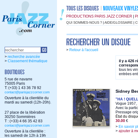
PRODUCTIONS PARIS JAZZ CORNER
|
P
QUI SOMMES-NOUS ?
|
AIDE/GLOSSAIRE
|
C
>
Retour à l'accueil
>
recherche avancée
>
Classement thématique
il y a 426 
correspond
tous les vi
entrées ent
5 rue de navarre
75005 Paris
T: (+33) 1 43 36 78 92
Sidney Be
contact@parisjazzcorner.com
Ouverture à la clientèle du
"HA ! QUELL
mardi au samedi (12h-20h).
Vogue 1957, 
Avec la parti
Pressage orig
27 place de la libération
État du disqu
30250 Sommières
30.00
€
T : (+33) 4 66 35 42 83
contact@parisjazzcorner.com
>
En savoir p
>
ajouter à m
Ouverture à la clientèle :
les samedi de 12h à 19h