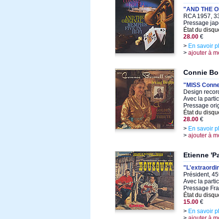
"AND THE OR
RCA 1957, 33
Pressage jap
État du disqu
28.00
€
>
En savoir p
>
ajouter à m
Connie Bo
"MISS Connee
Design recor
Avec la parti
Pressage ori
État du disqu
28.00
€
>
En savoir p
>
ajouter à m
Etienne 'P
"L'extraordin
Président, 45
Avec la parti
Pressage Fra
État du disqu
15.00
€
>
En savoir p
>
ajouter à m