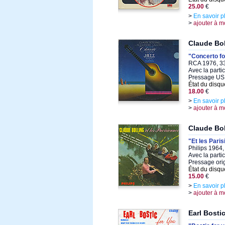
25.00
€
>
En savoir p
>
ajouter à m
Claude Bo
"Concerto fo
RCA 1976, 33
Avec la parti
Pressage US
État du disqu
18.00
€
>
En savoir p
>
ajouter à m
Claude Bol
"Et les Pari
Philips 1964,
Avec la parti
Pressage orig
État du disqu
15.00
€
>
En savoir p
>
ajouter à m
Earl Bosti