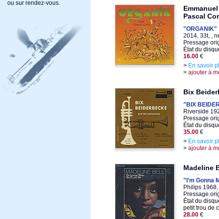
ou sur rendez-vous.
Emmanuel 
Pascal Cor
"ORGANIK"
2014, 33t, , n
Pressage orig
État du disqu
16.00
€
>
En savoir p
>
ajouter à m
Bix Beide
"BIX BEIDER
Riverside 19
Pressage ori
État du disqu
35.00
€
>
En savoir p
>
ajouter à m
Madeline B
"I'm Gonna 
Philips 1968,
Pressage ori
État du disqu
petit trou de
28.00
€