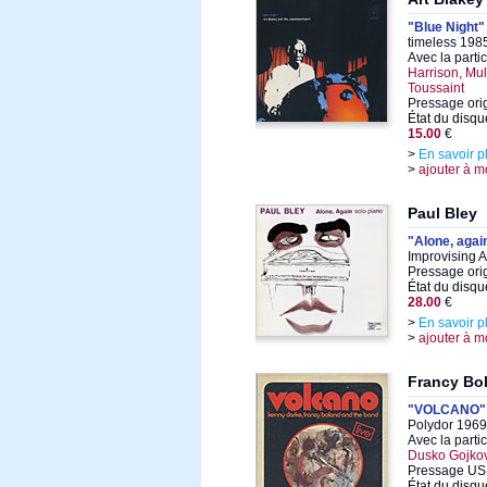
"Blue Night"
timeless 1985
Avec la parti
Harrison, Mul
Toussaint
Pressage ori
État du disqu
15.00
€
>
En savoir p
>
ajouter à m
Paul Bley
"Alone, agai
Improvising Ar
Pressage ori
État du disqu
28.00
€
>
En savoir p
>
ajouter à m
Francy Bo
"VOLCANO"
Polydor 1969,
Avec la parti
Dusko Gojkovi
Pressage US
État du disqu