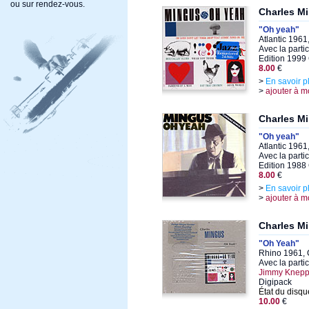
ou sur rendez-vous.
Charles M
"Oh yeah"
Atlantic 1961
Avec la parti
Edition 1999
8.00
€
>
En savoir p
>
ajouter à m
Charles M
"Oh yeah"
Atlantic 1961
Avec la parti
Edition 1988
8.00
€
>
En savoir p
>
ajouter à m
Charles M
"Oh Yeah"
Rhino 1961, 
Avec la parti
Jimmy Knepp
Digipack
État du disqu
10.00
€