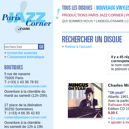
PRODUCTIONS PARIS JAZZ CORNER
|
P
QUI SOMMES-NOUS ?
|
AIDE/GLOSSAIRE
|
C
>
Retour à l'accueil
>
recherche avancée
>
Classement thématique
il y a 45 r
correspond
le nom co
le prénom
5 rue de navarre
75005 Paris
T: (+33) 1 43 36 78 92
Charles M
contact@parisjazzcorner.com
Ouverture à la clientèle du
"Oh yeah"
mardi au samedi (12h-20h).
Atlantic 1961
Avec la parti
Rahsaan Kir
27 place de la libération
Edition CD 1
30250 Sommières
9.00
€
T : (+33) 4 66 35 42 83
contact@parisjazzcorner.com
>
En savoir p
>
ajouter à m
Ouverture à la clientèle :
les samedi de 12h à 19h