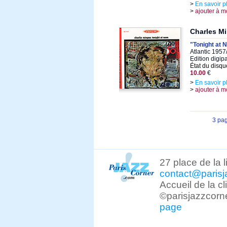
>
En savoir p
>
ajouter à m
Charles M
"Tonight at 
Atlantic 1957
Edition digi
État du disqu
10.00
€
>
En savoir p
>
ajouter à m
3 pa
27 place de la 
contact@parisj
Accueil de la c
©parisjazzcorn
page