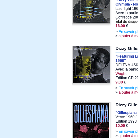
"Dizzy Gilles
Olympia - No
laserlight 19
Avec la parti
Coffret de 20
État du disqu
16.00
€
>
En savoir p
>
ajouter à m
Dizzy Gill
"Featuring La
1960"
DELTA MUSIC
Avec la parti
Wright
Edition CD 2
9.00
€
>
En savoir p
>
ajouter à m
Dizzy Gill
"Gillespiana
Verve 1960-1
Edition 1993
10.00
€
>
En savoir p
>
ajouter à m