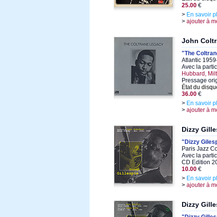
25.00
€
>
En savoir p
>
ajouter à m
John Colt
"The Coltran
Atlantic 1959
Avec la parti
Hubbard, Mil
Pressage ori
État du disqu
36.00
€
>
En savoir p
>
ajouter à m
Dizzy Gill
"Dizzy Gilesp
Paris Jazz C
Avec la parti
CD Edition 2
10.00
€
>
En savoir p
>
ajouter à m
Dizzy Gill