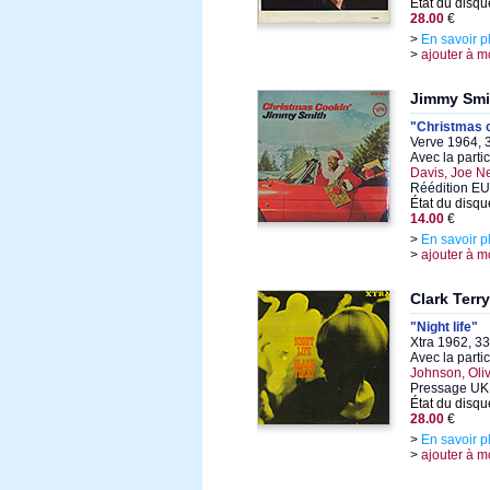
État du disqu
28.00
€
>
En savoir p
>
ajouter à m
Jimmy Smi
"Christmas 
Verve 1964, 3
Avec la parti
Davis, Joe 
Réédition E
État du disqu
14.00
€
>
En savoir p
>
ajouter à m
Clark Terry
"Night life"
Xtra 1962, 33
Avec la parti
Johnson, Oli
Pressage UK
État du disqu
28.00
€
>
En savoir p
>
ajouter à m