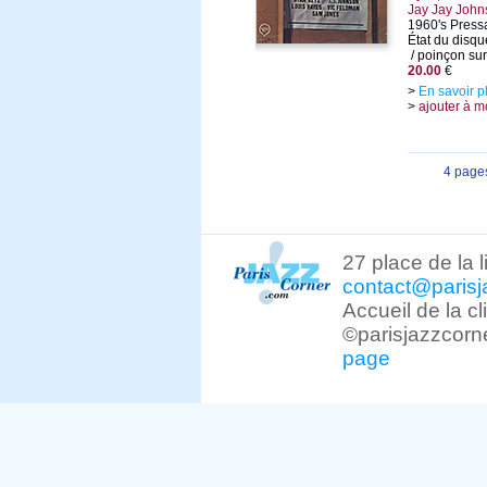
Jay Jay Johns
1960's Press
État du disqu
/ poinçon sur 
20.00
€
>
En savoir p
>
ajouter à m
4 page
27 place de la 
contact@parisj
Accueil de la c
©parisjazzcorn
page