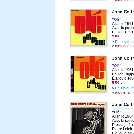
John Colt
"Olé"
Atlantic 1961
Avec la parti
Edition 1989
9.00
€
>
En savoir p
>
ajouter à m
John Colt
"Olé"
Atlantic 1961
Edition Digi
État du disqu
9.00
€
>
En savoir p
>
ajouter à m
John Colt
"Olé"
Atlantic 1964
Avec la parti
Pressage fran
Pierre Leloir
État du disqu