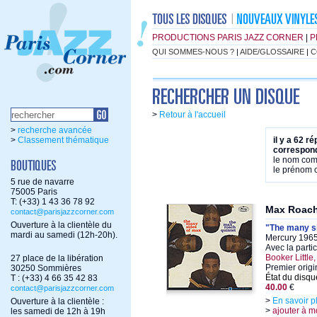
PRODUCTIONS PARIS JAZZ CORNER
|
P
QUI SOMMES-NOUS ?
|
AIDE/GLOSSAIRE
|
C
>
Retour à l'accueil
>
recherche avancée
>
Classement thématique
il y a 62 r
correspond
le nom co
le prénom
5 rue de navarre
75005 Paris
T: (+33) 1 43 36 78 92
Max Roac
contact@parisjazzcorner.com
Ouverture à la clientèle du
"The many s
mardi au samedi (12h-20h).
Mercury 1965
Avec la parti
Booker Little,
27 place de la libération
Premier orig
30250 Sommières
État du disqu
T : (+33) 4 66 35 42 83
40.00
€
contact@parisjazzcorner.com
>
En savoir p
Ouverture à la clientèle :
>
ajouter à m
les samedi de 12h à 19h