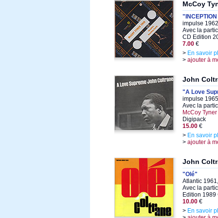
McCoy Tyn
"INCEPTION
impulse 1962
Avec la parti
CD Edition 2
7.00
€
>
En savoir p
>
ajouter à m
John Colt
"A Love Sup
impulse 1965
Avec la parti
McCoy Tyner
Digipack
15.00
€
>
En savoir p
>
ajouter à m
John Colt
"Olé"
Atlantic 1961
Avec la parti
Edition 1989
10.00
€
>
En savoir p
>
ajouter à m