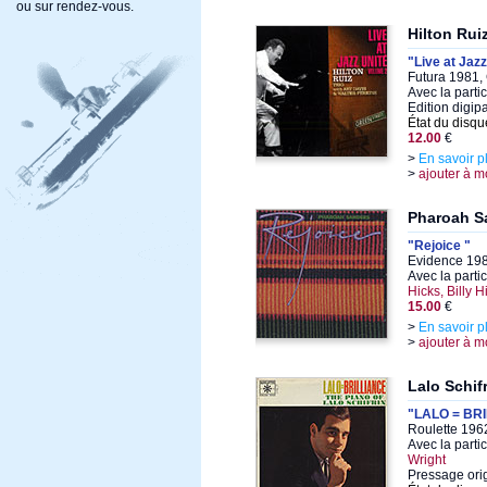
ou sur rendez-vous.
Hilton Rui
"Live at Jazz
Futura 1981,
Avec la parti
Edition digi
État du disqu
12.00
€
>
En savoir p
>
ajouter à m
Pharoah S
"Rejoice "
Evidence 198
Avec la parti
Hicks, Billy 
15.00
€
>
En savoir p
>
ajouter à m
Lalo Schif
"LALO = BR
Roulette 196
Avec la parti
Wright
Pressage ori