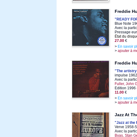
Freddie H
"READY FO
Blue Note 19
Avec la parti
Pressage eu
État du disqu
27.00
€
>
En savoir p
>
ajouter à m
Freddie H
"The artistr
impulse 1962
Avec la parti
Fuller, John 
Edition 1996
11.00
€
>
En savoir p
>
ajouter à m
Jazz At Th
"Jazz at the
Verve 1958-5
Avec la parti
Byas, Stan G