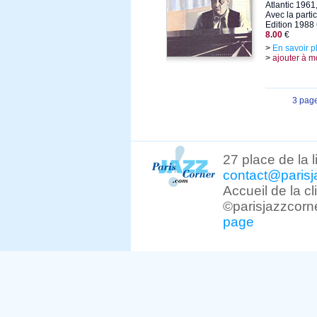
Atlantic 1961
Avec la parti
Edition 1988
8.00
€
>
En savoir p
>
ajouter à m
3 pag
27 place de la 
contact@parisj
Accueil de la c
©parisjazzcorn
page