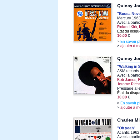
Quincy Jo
"Bossa Nov
Mercury 1963
Avec la parti
Roland Kirk, 
État du disqu
10.00
€
>
En savoir p
>
ajouter à m
Quincy Jo
"Walking in 
A&M records 
Avec la parti
Bob James, R
Jerome Rich
Pressage al
État du disqu
30.00
€
>
En savoir p
>
ajouter à m
Charles M
"Oh yeah"
Atlantic 1962
Avec la parti