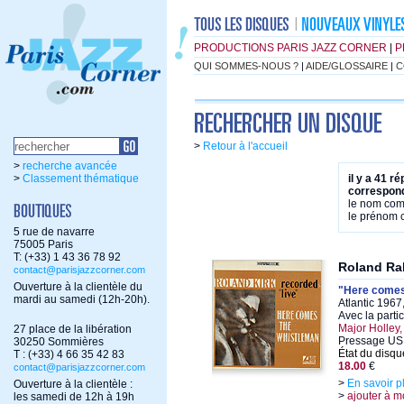
PRODUCTIONS PARIS JAZZ CORNER
|
P
QUI SOMMES-NOUS ?
|
AIDE/GLOSSAIRE
|
C
>
Retour à l'accueil
>
recherche avancée
>
Classement thématique
il y a 41 r
correspond
le nom co
le prénom
5 rue de navarre
75005 Paris
T: (+33) 1 43 36 78 92
Roland Ra
contact@parisjazzcorner.com
Ouverture à la clientèle du
"Here comes
mardi au samedi (12h-20h).
Atlantic 1967
Avec la parti
Major Holley,
27 place de la libération
Pressage US
30250 Sommières
État du disqu
T : (+33) 4 66 35 42 83
18.00
€
contact@parisjazzcorner.com
>
En savoir p
Ouverture à la clientèle :
>
ajouter à m
les samedi de 12h à 19h