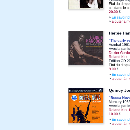
État du disqu
cut dans le co
20.00
€
>
En savoir p
>
ajouter à m
Herbie Ha
"The early y
Acrobat 1961
Avec la parti
Dexter Gordo
Roland Kirk
Edition CD 2
État du disqu
9.00
€
>
En savoir p
>
ajouter à m
Quincy Jo
"Bossa Nov
Mercury 1963
Avec la parti
Roland Kirk, 
10.00
€
>
En savoir p
>
ajouter à m