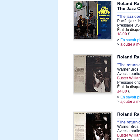
Roland Ra
The Jazz 
"The jazz co
Pacific jazz 
Pressage US 1
État du disqu
18.00
€
>
En savoir p
>
ajouter à m
Roland Ra
"The return 
Warner Bros 
Avec la parti
Buster Willia
Pressage ori
État du disqu
24.00
€
>
En savoir p
>
ajouter à m
Roland Ra
"The return 
Warner Bros 
Avec la parti
Buster Willia
Pressage ori