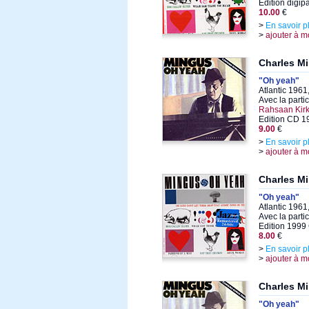
Edition digi
10.00
€
>
En savoir p
>
ajouter à m
Charles M
"Oh yeah"
Atlantic 1961
Avec la parti
Rahsaan Kir
Edition CD 1
9.00
€
>
En savoir p
>
ajouter à m
Charles M
"Oh yeah"
Atlantic 1961
Avec la parti
Edition 1999
8.00
€
>
En savoir p
>
ajouter à m
Charles M
"Oh yeah"