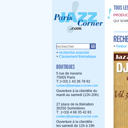
PRODUC
QUI SOM
>
Retour 
>
recherche avancée
>
Classement thématique
5 rue de navarre
75005 Paris
T: (+33) 1 43 36 78 92
contact@parisjazzcorner.com
Ouverture à la clientèle du
mardi au samedi (12h-20h).
27 place de la libération
30250 Sommières
T : (+33) 4 66 35 42 83
contact@parisjazzcorner.com
Ouverture à la clientèle :
les samedi de 12h à 19h