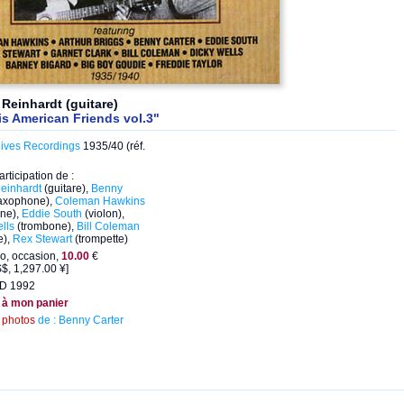
Reinhardt (guitare)
s American Friends vol.3"
hives Recordings
1935/40 (réf.
articipation de :
einhardt
(guitare),
Benny
axophone),
Coleman Hawkins
ne),
Eddie South
(violon),
lls
(trombone),
Bill Coleman
e),
Rex Stewart
(trompette)
o, occasion,
10.00
€
$, 1,297.00 ¥]
CD 1992
 à mon panier
s
photos
de : Benny Carter