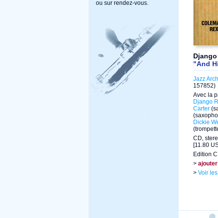
ou sur rendez-vous.
Django 
"And Hi
Jazz Arc
157852)
Avec la p
Django R
Carter
(s
(saxopho
Dickie We
(trompett
CD, stere
[11.80 US
Edition 
>
ajouter
>
Voir le