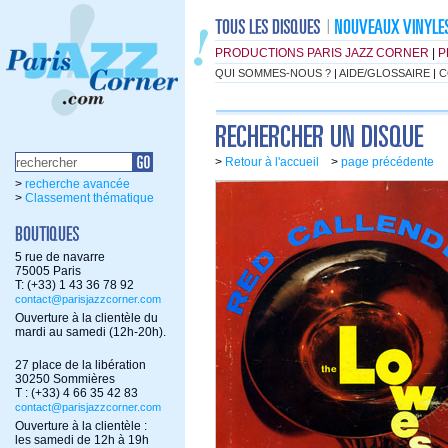
PRODUCTIONS PARIS JAZZ CORNER
|
P
QUI SOMMES-NOUS ?
|
AIDE/GLOSSAIRE
|
C
>
Retour à l'accueil
>
page précédente
>
recherche avancée
>
Classement thématique
5 rue de navarre
75005 Paris
T: (+33) 1 43 36 78 92
contact@parisjazzcorner.com
Ouverture à la clientèle du
mardi au samedi (12h-20h).
27 place de la libération
30250 Sommières
T : (+33) 4 66 35 42 83
contact@parisjazzcorner.com
Ouverture à la clientèle :
les samedi de 12h à 19h