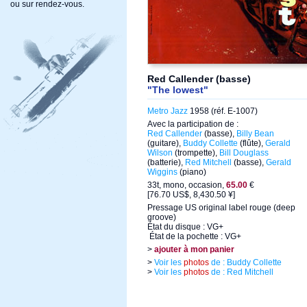
ou sur rendez-vous.
Red Callender (basse)
"The lowest"
Metro Jazz
1958 (réf. E-1007)
Avec la participation de :
Red Callender
(basse),
Billy Bean
(guitare),
Buddy Collette
(flûte),
Gerald
Wilson
(trompette),
Bill Douglass
(batterie),
Red Mitchell
(basse),
Gerald
Wiggins
(piano)
33t, mono, occasion,
65.00
€
[76.70 US$, 8,430.50 ¥]
Pressage US original label rouge (deep
groove)
État du disque : VG+
État de la pochette : VG+
>
ajouter à mon panier
>
Voir les
photos
de : Buddy Collette
>
Voir les
photos
de : Red Mitchell