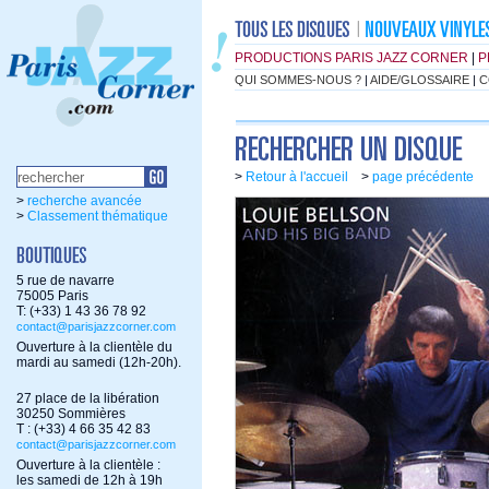
PRODUCTIONS PARIS JAZZ CORNER
|
P
QUI SOMMES-NOUS ?
|
AIDE/GLOSSAIRE
|
C
>
Retour à l'accueil
>
page précédente
>
recherche avancée
>
Classement thématique
5 rue de navarre
75005 Paris
T: (+33) 1 43 36 78 92
contact@parisjazzcorner.com
Ouverture à la clientèle du
mardi au samedi (12h-20h).
27 place de la libération
30250 Sommières
T : (+33) 4 66 35 42 83
contact@parisjazzcorner.com
Ouverture à la clientèle :
les samedi de 12h à 19h