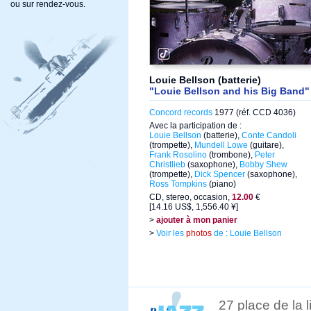
ou sur rendez-vous.
Louie Bellson (batterie)
"Louie Bellson and his Big Band"
Concord records
1977 (réf. CCD 4036)
Avec la participation de :
Louie Bellson
(batterie),
Conte Candoli
(trompette),
Mundell Lowe
(guitare),
Frank Rosolino
(trombone),
Peter
Christlieb
(saxophone),
Bobby Shew
(trompette),
Dick Spencer
(saxophone),
Ross Tompkins
(piano)
CD, stereo, occasion,
12.00
€
[14.16 US$, 1,556.40 ¥]
>
ajouter à mon panier
>
Voir les
photos
de : Louie Bellson
27 place de la 