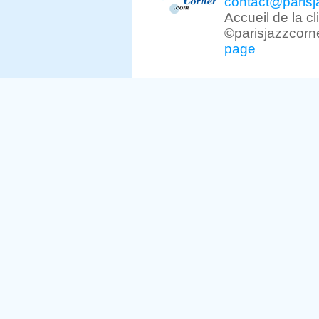
contact@parisj
Accueil de la c
©parisjazzcorn
page