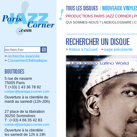
PRODUCTIONS PARIS JAZZ CORNER
|
P
QUI SOMMES-NOUS ?
|
AIDE/GLOSSAIRE
|
C
>
Retour à l'accueil
>
page précédente
>
recherche avancée
>
Classement thématique
5 rue de navarre
75005 Paris
T: (+33) 1 43 36 78 92
contact@parisjazzcorner.com
Ouverture à la clientèle du
mardi au samedi (12h-20h).
27 place de la libération
30250 Sommières
T : (+33) 4 66 35 42 83
contact@parisjazzcorner.com
Ouverture à la clientèle :
les samedi de 12h à 19h