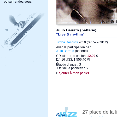
ou sur rendez-vous.
Julio Barreto (batterie)
"Live & rhythm"
Timba Records
2010 (réf. 59769B 2)
Avec la participation de :
Julio Barreto
(batterie),
CD, stereo, occasion,
12.00
€
[14.16 US$, 1,556.40 ¥]
État du disque : S
État de la pochette : S
>
ajouter à mon panier
27 place de la 