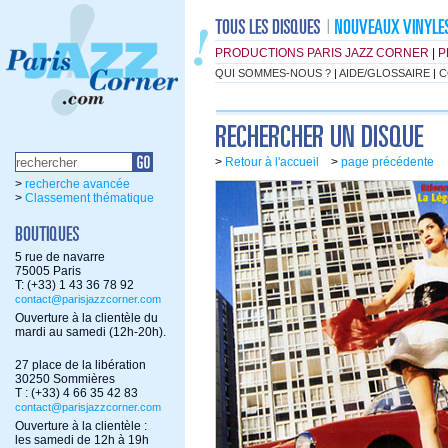
PRODUCTIONS PARIS JAZZ CORNER
|
P
QUI SOMMES-NOUS ?
|
AIDE/GLOSSAIRE
|
C
>
Retour à l'accueil
>
page précédente
>
recherche avancée
>
Classement thématique
5 rue de navarre
75005 Paris
T: (+33) 1 43 36 78 92
contact@parisjazzcorner.com
Ouverture à la clientèle du
mardi au samedi (12h-20h).
27 place de la libération
30250 Sommières
T : (+33) 4 66 35 42 83
contact@parisjazzcorner.com
Ouverture à la clientèle :
les samedi de 12h à 19h