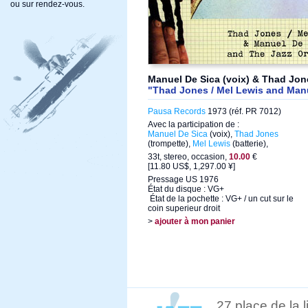
ou sur rendez-vous.
Manuel De Sica (voix) & Thad Jone
"Thad Jones / Mel Lewis and Man
Pausa Records
1973 (réf. PR 7012)
Avec la participation de :
Manuel De Sica
(voix),
Thad Jones
(trompette),
Mel Lewis
(batterie),
33t, stereo, occasion,
10.00
€
[11.80 US$, 1,297.00 ¥]
Pressage US 1976
État du disque : VG+
État de la pochette : VG+ / un cut sur le
coin superieur droit
>
ajouter à mon panier
27 place de la 