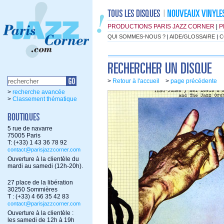
PRODUCTIONS PARIS JAZZ CORNER
|
P
QUI SOMMES-NOUS ?
|
AIDE/GLOSSAIRE
|
C
>
Retour à l'accueil
>
page précédente
>
recherche avancée
>
Classement thématique
5 rue de navarre
75005 Paris
T: (+33) 1 43 36 78 92
contact@parisjazzcorner.com
Ouverture à la clientèle du
mardi au samedi (12h-20h).
27 place de la libération
30250 Sommières
T : (+33) 4 66 35 42 83
contact@parisjazzcorner.com
Ouverture à la clientèle :
les samedi de 12h à 19h