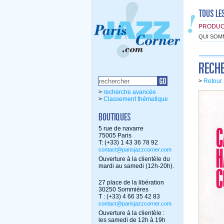
PRODUC
QUI SOM
>
Retour 
>
recherche avancée
>
Classement thématique
5 rue de navarre
75005 Paris
T: (+33) 1 43 36 78 92
contact@parisjazzcorner.com
Ouverture à la clientèle du
mardi au samedi (12h-20h).
27 place de la libération
30250 Sommières
T : (+33) 4 66 35 42 83
contact@parisjazzcorner.com
Ouverture à la clientèle :
les samedi de 12h à 19h