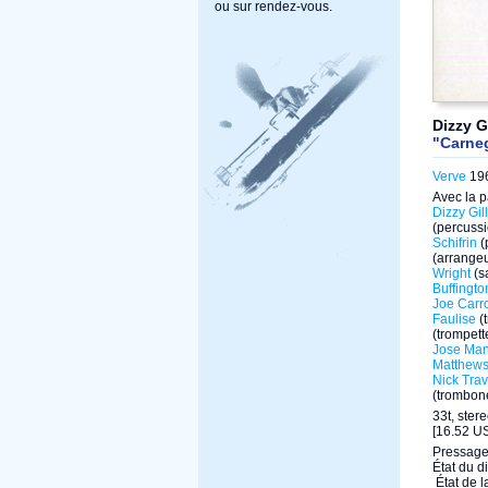
ou sur rendez-vous.
Dizzy G
"Carneg
Verve
196
Avec la p
Dizzy Gil
(percussi
Schifrin
(
(arrangeu
Wright
(s
Buffingto
Joe Carro
Faulise
(
(trompett
Jose Ma
Matthew
Nick Trav
(trombon
33t, ster
[16.52 US
Pressage
État du d
État de l