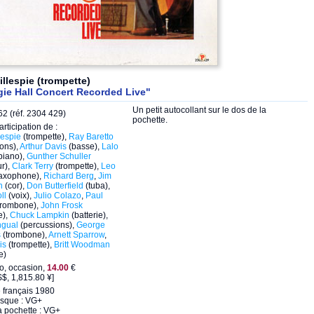
illespie (trompette)
ie Hall Concert Recorded Live"
Un petit autocollant sur le dos de la
2 (réf. 2304 429)
pochette.
articipation de :
lespie
(trompette),
Ray Baretto
ons),
Arthur Davis
(basse),
Lalo
piano),
Gunther Schuller
r),
Clark Terry
(trompette),
Leo
axophone),
Richard Berg
,
Jim
n
(cor),
Don Butterfield
(tuba),
ll
(voix),
Julio Colazo
,
Paul
trombone),
John Frosk
e),
Chuck Lampkin
(batterie),
ngual
(percussions),
George
s
(trombone),
Arnett Sparrow
,
is
(trompette),
Britt Woodman
e)
eo, occasion,
14.00
€
$, 1,815.80 ¥]
 français 1980
isque : VG+
a pochette : VG+